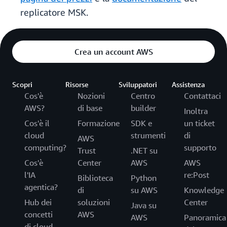
replicatore MSK.
Crea un account AWS
Scopri
Risorse
Sviluppatori
Assistenza
Cos'è
Nozioni
Centro
Contattaci
AWS?
di base
builder
Inoltra
Cos'è il
Formazione
SDK e
un ticket
cloud
strumenti
di
AWS
computing?
supporto
Trust
.NET su
Cos'è
Center
AWS
AWS
l'IA
re:Post
Biblioteca
Python
agentica?
di
su AWS
Knowledge
Hub dei
soluzioni
Center
Java su
concetti
AWS
AWS
Panoramica
di cloud