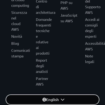
Centro
del
PHP su
computing
di
Supporto
AWS
Sicurezza
architettura
AWS
JavaScript
nel
Domande
Accedi ai
su AWS
cloud
frequenti
consigli
AWS
tecniche
degli
Novità
e
esperti
relative
Blog
Accessibilit
ai
AWS
Comunicati
prodotti
stampa
Note
Report
legali
degli
analisti
Partner
AWS
English