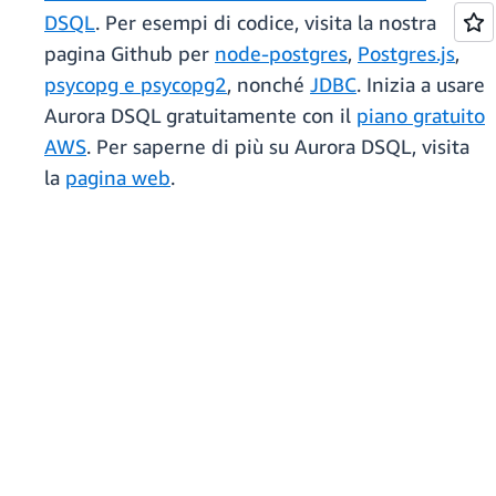
DSQL
. Per esempi di codice, visita la nostra
pagina Github per
node-postgres
,
Postgres.js
,
psycopg e psycopg2
, nonché
JDBC
. Inizia a usare
Aurora DSQL gratuitamente con il
piano gratuito
AWS
. Per saperne di più su Aurora DSQL, visita
la
pagina web
.