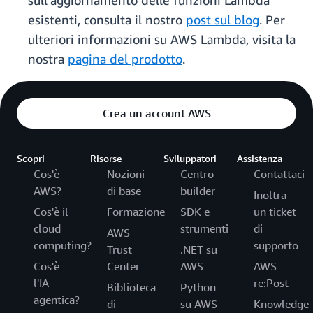
sull'aggiornamento delle funzioni Lambda
esistenti, consulta il nostro
post sul blog
. Per
ulteriori informazioni su AWS Lambda, visita la
nostra
pagina del prodotto
.
Crea un account AWS
Scopri
Risorse
Sviluppatori
Assistenza
Cos'è
Nozioni
Centro
Contattaci
AWS?
di base
builder
Inoltra
Cos'è il
Formazione
SDK e
un ticket
cloud
strumenti
di
AWS
computing?
supporto
Trust
.NET su
Cos'è
Center
AWS
AWS
l'IA
re:Post
Biblioteca
Python
agentica?
di
su AWS
Knowledge