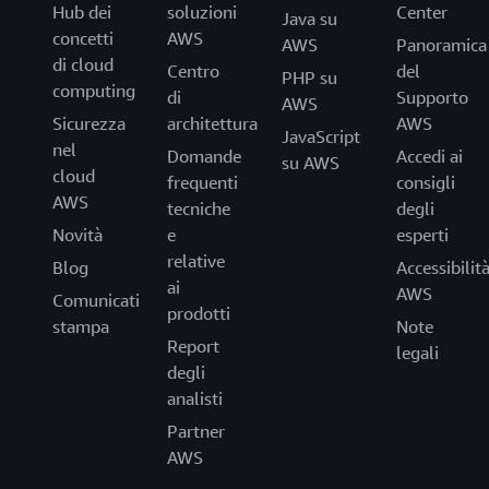
Hub dei
soluzioni
Center
Java su
concetti
AWS
AWS
Panoramica
di cloud
Centro
del
PHP su
computing
di
Supporto
AWS
Sicurezza
architettura
AWS
JavaScript
nel
Domande
Accedi ai
su AWS
cloud
frequenti
consigli
AWS
tecniche
degli
Novità
e
esperti
relative
Blog
Accessibilit
ai
AWS
Comunicati
prodotti
stampa
Note
Report
legali
degli
analisti
Partner
AWS