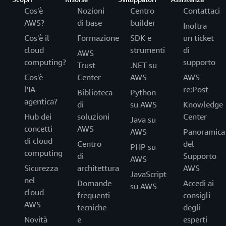
Cos'è
Nozioni
Centro
Contattaci
AWS?
di base
builder
Inoltra
Cos'è il
Formazione
SDK e
un ticket
cloud
strumenti
di
AWS
computing?
supporto
Trust
.NET su
Cos'è
Center
AWS
AWS
l'IA
re:Post
Biblioteca
Python
agentica?
di
su AWS
Knowledge
Hub dei
soluzioni
Center
Java su
concetti
AWS
AWS
Panoramica
di cloud
Centro
del
PHP su
computing
di
Supporto
AWS
Sicurezza
architettura
AWS
JavaScript
nel
Domande
Accedi ai
su AWS
cloud
frequenti
consigli
AWS
tecniche
degli
Novità
e
esperti