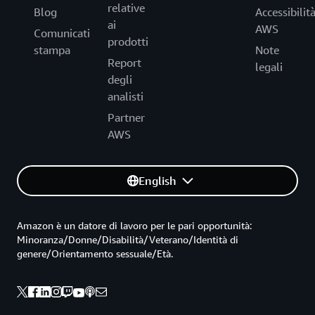
relative
Blog
Accessibilit
ai
AWS
Comunicati
prodotti
stampa
Note
Report
legali
degli
analisti
Partner
AWS
English
Amazon è un datore di lavoro per le pari opportunità:
Minoranza/Donne/Disabilità/Veterano/Identità di
genere/Orientamento sessuale/Età.