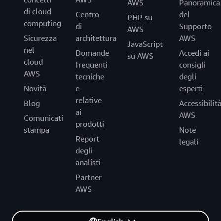
AWS
Panoramica
di cloud
Centro
del
PHP su
computing
di
Supporto
AWS
Sicurezza
architettura
AWS
JavaScript
nel
Domande
Accedi ai
su AWS
cloud
frequenti
consigli
AWS
tecniche
degli
Novità
e
esperti
relative
Blog
Accessibilit
ai
AWS
Comunicati
prodotti
stampa
Note
Report
legali
degli
analisti
Partner
AWS