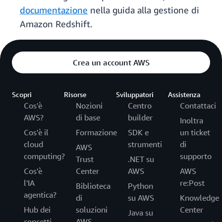
documentazione
nella guida alla gestione di
Amazon Redshift.
Crea un account AWS
Scopri
Risorse
Sviluppatori
Assistenza
Cos'è
Nozioni
Centro
Contattaci
AWS?
di base
builder
Inoltra
Cos'è il
Formazione
SDK e
un ticket
cloud
strumenti
di
AWS
computing?
supporto
Trust
.NET su
Cos'è
Center
AWS
AWS
l'IA
re:Post
Biblioteca
Python
agentica?
di
su AWS
Knowledge
Hub dei
soluzioni
Center
Java su
concetti
AWS