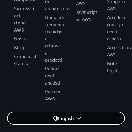
di
Supporto
AWS
Sicurezza
architettura
AWS
JavaScript
nel
Domande
Accedi ai
su AWS
cloud
frequenti
consigli
AWS
tecniche
degli
Novità
e
esperti
relative
Blog
Accessibilit
ai
AWS
Comunicati
prodotti
stampa
Note
Report
legali
degli
analisti
Partner
AWS
English