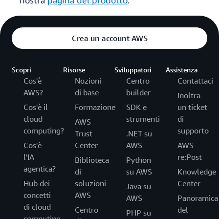
nostra
pagina del prodotto
.
Crea un account AWS
Scopri
Risorse
Sviluppatori
Assistenza
Cos'è
Nozioni
Centro
Contattaci
AWS?
di base
builder
Inoltra
Cos'è il
Formazione
SDK e
un ticket
cloud
strumenti
di
AWS
computing?
supporto
Trust
.NET su
Cos'è
Center
AWS
AWS
l'IA
re:Post
Biblioteca
Python
agentica?
di
su AWS
Knowledge
Hub dei
soluzioni
Center
Java su
concetti
AWS
AWS
Panoramica
di cloud
Centro
del
PHP su
computing