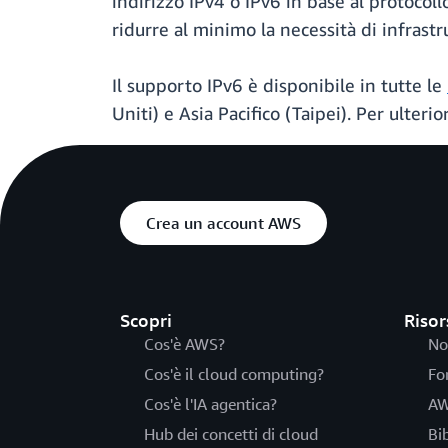
indirizzo IPv4 o IPv6 in base al protocollo
ridurre al minimo la necessità di infrast
Il supporto IPv6 è disponibile in tutte le
Uniti) e Asia Pacifico (Taipei). Per ulteri
Crea un account AWS
Scopri
Risor
Cos'è AWS?
No
Cos'è il cloud computing?
Fo
Cos'è l'IA agentica?
AW
Hub dei concetti di cloud
Bi