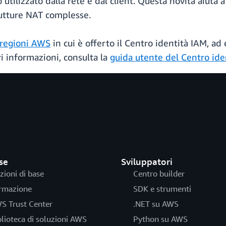
 utilizzato dalla rete e dal client. Questa novità aiuta 
rutture NAT complesse.
regioni AWS
in cui è offerto il Centro identità IAM, a
ori informazioni, consulta la
guida utente del Centro ide
se
Sviluppatori
zioni di base
Centro builder
rmazione
SDK e strumenti
S Trust Center
.NET su AWS
blioteca di soluzioni AWS
Python su AWS