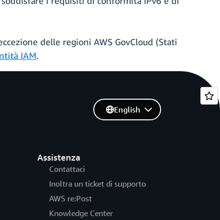
a soddisfare i requisiti di conformità IPv6 e di
d eccezione delle regioni AWS GovCloud (Stati
ntità IAM
.
English
Assistenza
Contattaci
Inoltra un ticket di supporto
AWS re:Post
Knowledge Center