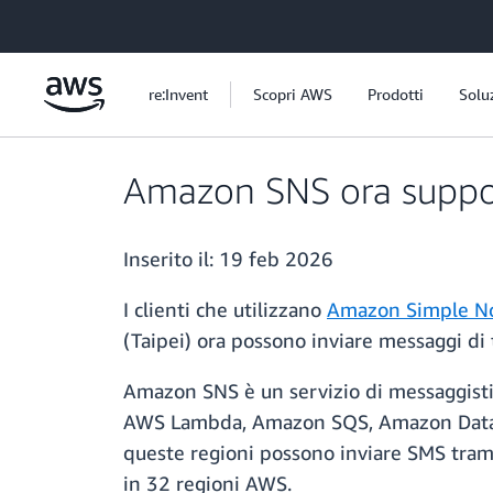
Passa al contenuto principale
re:Invent
Scopri AWS
Prodotti
Solu
Amazon SNS ora support
Inserito il:
19 feb 2026
I clienti che utilizzano
Amazon Simple Not
(Taipei) ora possono inviare messaggi di t
Amazon SNS è un servizio di messaggisti
AWS Lambda, Amazon SQS, Amazon Data Fir
queste regioni possono inviare SMS trami
in 32 regioni AWS.