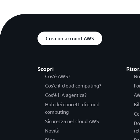
Crea un account AWS
Scopri
Risor
Cos'è AWS?
No
Cos'è il cloud computing?
Fo
Cos'è l'IA agentica?
AW
Hub dei concetti di cloud
Bi
computing
Ce
Sicurezza nel cloud AWS
Do
Novità
rel