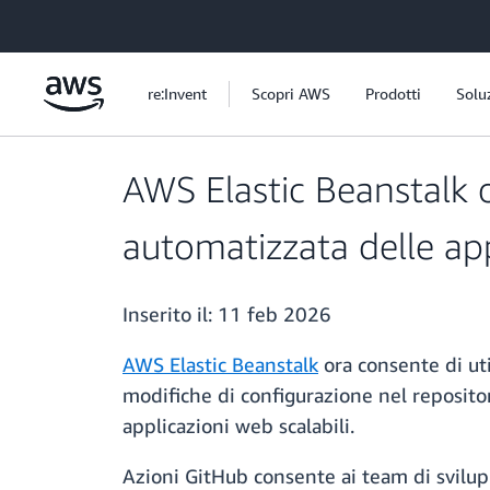
Passa al contenuto principale
re:Invent
Scopri AWS
Prodotti
Solu
AWS Elastic Beanstalk o
automatizzata delle app
Inserito il:
11 feb 2026
AWS Elastic Beanstalk
ora consente di ut
modifiche di configurazione nel reposito
applicazioni web scalabili.
Azioni GitHub consente ai team di svilupp