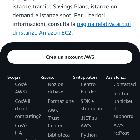
istanze tramite Savings Plans, istanze on
demand e istanze spot. Per ulteriori
informazioni, consulta la
pagina relativa ai tipi
di istanze Amazon EC2
.
Crea un account AWS
Scopri
Risorse
Sviluppatori
Assistenza
Cos'è
Nozioni
Centro
Contattaci
AWS?
di base
builder
Inoltra
Cos'è il
Formazione
SDK e
un ticket
cloud
strumenti
di
AWS
computing?
supporto
Trust
.NET su
Cos'è
Center
AWS
AWS
l'IA
re:Post
Biblioteca
Python