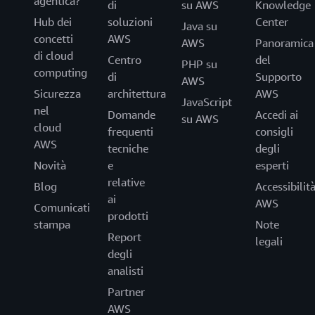
agentica?
di
su AWS
Knowledge
Hub dei
soluzioni
Center
Java su
concetti
AWS
AWS
Panoramica
di cloud
Centro
del
PHP su
computing
di
Supporto
AWS
Sicurezza
architettura
AWS
JavaScript
nel
Domande
Accedi ai
su AWS
cloud
frequenti
consigli
AWS
tecniche
degli
Novità
e
esperti
relative
Blog
Accessibilit
ai
AWS
Comunicati
prodotti
stampa
Note
Report
legali
degli
analisti
Partner
AWS