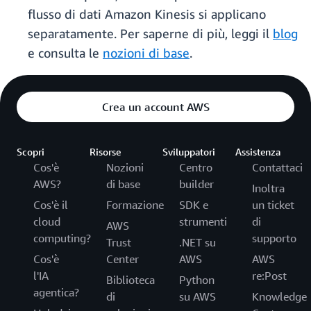
flusso di dati Amazon Kinesis si applicano
separatamente. Per saperne di più, leggi il
blog
e consulta le
nozioni di base
.
Crea un account AWS
Scopri
Risorse
Sviluppatori
Assistenza
Cos'è
Nozioni
Centro
Contattaci
AWS?
di base
builder
Inoltra
Cos'è il
Formazione
SDK e
un ticket
cloud
strumenti
di
AWS
computing?
supporto
Trust
.NET su
Cos'è
Center
AWS
AWS
l'IA
re:Post
Biblioteca
Python
agentica?
di
su AWS
Knowledge