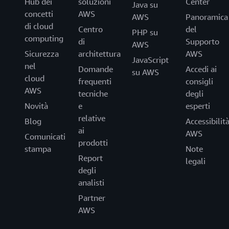
Hub dei
soluzioni
Center
Java su
concetti
AWS
AWS
Panoramica
di cloud
Centro
del
PHP su
computing
di
Supporto
AWS
Sicurezza
architettura
AWS
JavaScript
nel
Domande
Accedi ai
su AWS
cloud
frequenti
consigli
AWS
tecniche
degli
Novità
e
esperti
relative
Blog
Accessibilit
ai
AWS
Comunicati
prodotti
stampa
Note
Report
legali
degli
analisti
Partner
AWS