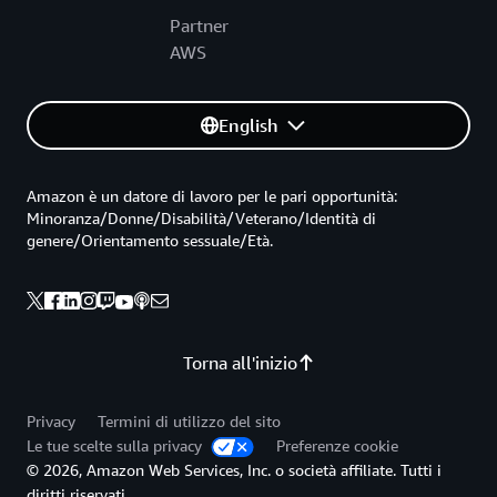
Partner
AWS
English
Amazon è un datore di lavoro per le pari opportunità:
Minoranza/Donne/Disabilità/Veterano/Identità di
genere/Orientamento sessuale/Età.
Torna all'inizio
Privacy
Termini di utilizzo del sito
Le tue scelte sulla privacy
Preferenze cookie
© 2026, Amazon Web Services, Inc. o società affiliate. Tutti i
diritti riservati.