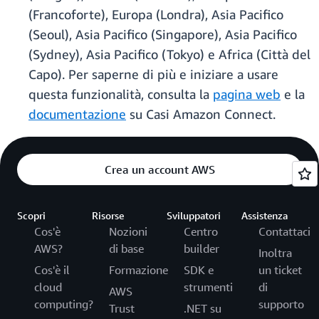
(Francoforte), Europa (Londra), Asia Pacifico
(Seoul), Asia Pacifico (Singapore), Asia Pacifico
(Sydney), Asia Pacifico (Tokyo) e Africa (Città del
Capo). Per saperne di più e iniziare a usare
questa funzionalità, consulta la
pagina web
e la
documentazione
su Casi Amazon Connect.
Crea un account AWS
Scopri
Risorse
Sviluppatori
Assistenza
Cos'è
Nozioni
Centro
Contattaci
AWS?
di base
builder
Inoltra
Cos'è il
Formazione
SDK e
un ticket
cloud
strumenti
di
AWS
computing?
supporto
Trust
.NET su