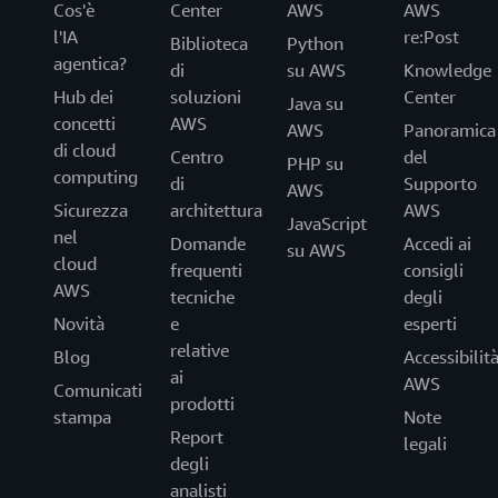
Cos'è
Center
AWS
AWS
l'IA
re:Post
Biblioteca
Python
agentica?
di
su AWS
Knowledge
Hub dei
soluzioni
Center
Java su
concetti
AWS
AWS
Panoramica
di cloud
Centro
del
PHP su
computing
di
Supporto
AWS
Sicurezza
architettura
AWS
JavaScript
nel
Domande
Accedi ai
su AWS
cloud
frequenti
consigli
AWS
tecniche
degli
Novità
e
esperti
relative
Blog
Accessibilit
ai
AWS
Comunicati
prodotti
stampa
Note
Report
legali
degli
analisti