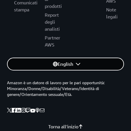
AWS
Comunicati
prodotti
stampa
Note
Report
legali
degli
analisti
Partner
AWS
English
Amazon è un datore di lavoro per le pari opportunità:
Minoranza/Donne/Disabilità/Veterano/Identità di
genere/Orientamento sessuale/Età.
Torna all'inizio