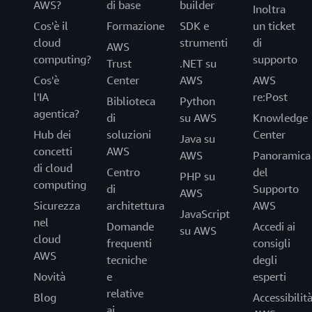
AWS?
di base
builder
Inoltra
Cos'è il
Formazione
SDK e
un ticket
cloud
strumenti
di
AWS
computing?
supporto
Trust
.NET su
Cos'è
Center
AWS
AWS
l'IA
re:Post
Biblioteca
Python
agentica?
di
su AWS
Knowledge
Hub dei
soluzioni
Center
Java su
concetti
AWS
AWS
Panoramica
di cloud
Centro
del
PHP su
computing
di
Supporto
AWS
Sicurezza
architettura
AWS
JavaScript
nel
Domande
Accedi ai
su AWS
cloud
frequenti
consigli
AWS
tecniche
degli
Novità
e
esperti
relative
Blog
Accessibilit
ai