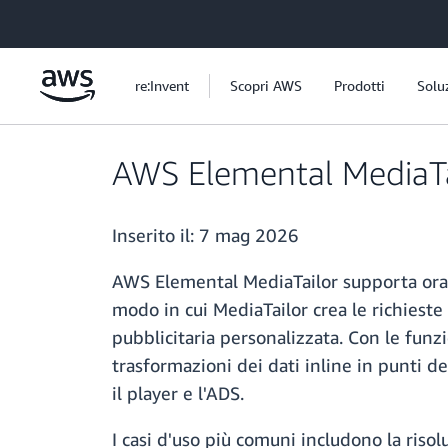
Passa al contenuto principale
re:Invent
Scopri AWS
Prodotti
Solu
AWS Elemental MediaTai
Inserito il:
7 mag 2026
AWS Elemental MediaTailor supporta ora l
modo in cui MediaTailor crea le richieste
pubblicitaria personalizzata. Con le funz
trasformazioni dei dati inline in punti d
il player e l'ADS.
I casi d'uso più comuni includono la riso