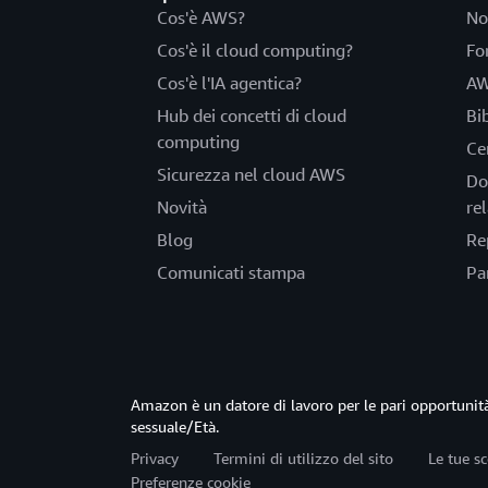
Cos'è AWS?
No
Cos'è il cloud computing?
Fo
Cos'è l'IA agentica?
AW
Hub dei concetti di cloud
Bi
computing
Ce
Sicurezza nel cloud AWS
Do
Novità
rel
Blog
Re
Comunicati stampa
Pa
Amazon è un datore di lavoro per le pari opportun
sessuale/Età.
Privacy
Termini di utilizzo del sito
Le tue sc
Preferenze cookie