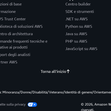
zioni di base
Centro builder
rmazione
SDK e strumenti
S Trust Center
.NET su AWS
blioteca di soluzioni AWS
Python su AWS
ntro di architettura
Java su AWS
mande frequenti tecniche e
PHP su AWS
ative ai prodotti
JavaScript su AWS
port degli analisti
rtner AWS
Torna all'inizio
ità: Minoranza/Donne/Disabilità/Veterano/Identità di genere/Orientame
elte sulla privacy
© 2026, Amazon Web S
riservati.