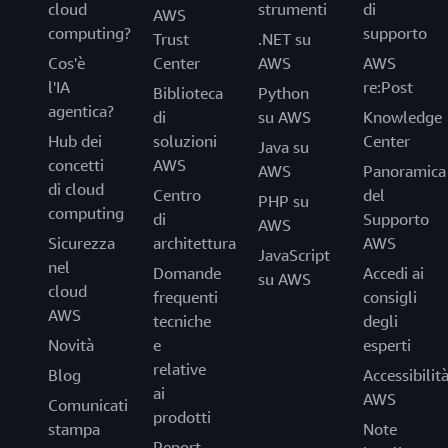
cloud
strumenti
di
AWS
computing?
supporto
Trust
.NET su
Cos'è
Center
AWS
AWS
l'IA
re:Post
Biblioteca
Python
agentica?
di
su AWS
Knowledge
Hub dei
soluzioni
Center
Java su
concetti
AWS
AWS
Panoramica
di cloud
Centro
del
PHP su
computing
di
Supporto
AWS
Sicurezza
architettura
AWS
JavaScript
nel
Domande
Accedi ai
su AWS
cloud
frequenti
consigli
AWS
tecniche
degli
Novità
e
esperti
relative
Blog
Accessibilit
ai
AWS
Comunicati
prodotti
stampa
Note
Report