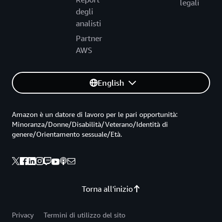
legali
degli
analisti
Partner
AWS
English
Amazon è un datore di lavoro per le pari opportunità:
Minoranza/Donne/Disabilità/Veterano/Identità di
genere/Orientamento sessuale/Età.
Torna all'inizio
Privacy
Termini di utilizzo del sito