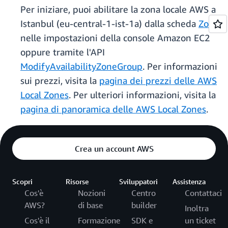
Per iniziare, puoi abilitare la zona locale AWS a
Istanbul (eu-central-1-ist-1a) dalla scheda
Zone
nelle impostazioni della console Amazon EC2
oppure tramite l'API
ModifyAvailabilityZoneGroup
. Per informazioni
sui prezzi, visita la
pagina dei prezzi delle AWS
Local Zones
. Per ulteriori informazioni, visita la
pagina di panoramica delle AWS Local Zones
.
Crea un account AWS
Scopri
Risorse
Sviluppatori
Assistenza
Cos'è
Nozioni
Centro
Contattaci
AWS?
di base
builder
Inoltra
Cos'è il
Formazione
SDK e
un ticket