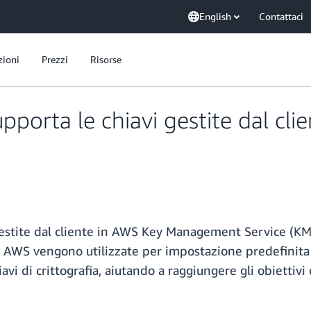
English
Contattaci
zioni
Prezzi
Risorse
orta le chiavi gestite dal clien
stite dal cliente in AWS Key Management Service (KMS) 
di AWS vengono utilizzate per impostazione predefinita p
hiavi di crittografia, aiutando a raggiungere gli obietti