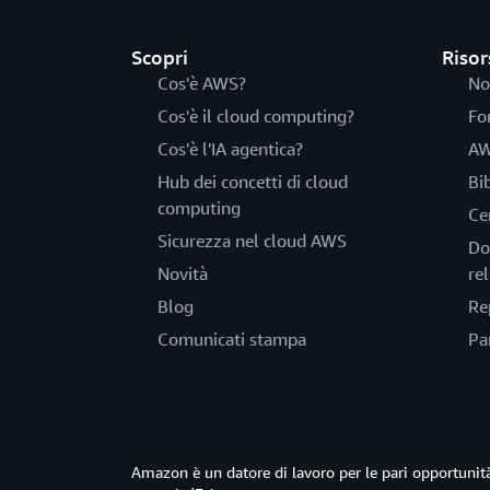
Scopri
Risor
Cos'è AWS?
No
Cos'è il cloud computing?
Fo
Cos'è l'IA agentica?
AW
Hub dei concetti di cloud
Bi
computing
Ce
Sicurezza nel cloud AWS
Do
Novità
rel
Blog
Re
Comunicati stampa
Pa
Amazon è un datore di lavoro per le pari opportun