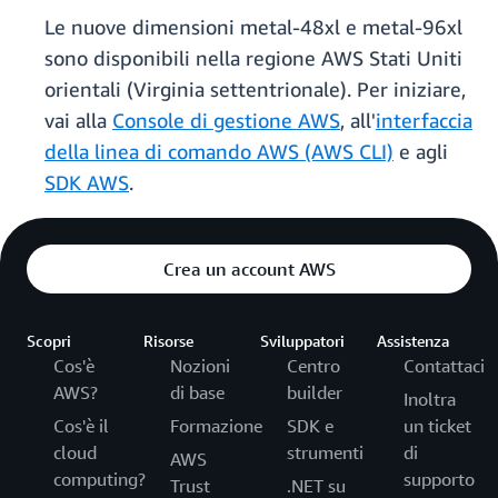
Le nuove dimensioni metal-48xl e metal-96xl
sono disponibili nella regione AWS Stati Uniti
orientali (Virginia settentrionale). Per iniziare,
vai alla
Console di gestione AWS
, all'
interfaccia
della linea di comando AWS (AWS CLI)
e agli
SDK AWS
.
Crea un account AWS
Scopri
Risorse
Sviluppatori
Assistenza
Cos'è
Nozioni
Centro
Contattaci
AWS?
di base
builder
Inoltra
Cos'è il
Formazione
SDK e
un ticket
cloud
strumenti
di
AWS
computing?
supporto
Trust
.NET su