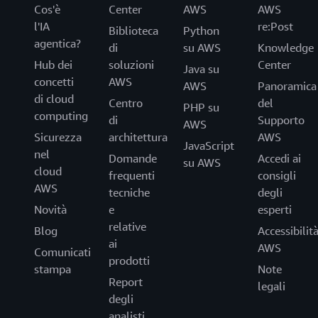
Cos'è
Center
AWS
AWS
l'IA
re:Post
Biblioteca
Python
agentica?
di
su AWS
Knowledge
Hub dei
soluzioni
Center
Java su
concetti
AWS
AWS
Panoramica
di cloud
Centro
del
PHP su
computing
di
Supporto
AWS
Sicurezza
architettura
AWS
JavaScript
nel
Domande
Accedi ai
su AWS
cloud
frequenti
consigli
AWS
tecniche
degli
Novità
e
esperti
relative
Blog
Accessibilit
ai
AWS
Comunicati
prodotti
stampa
Note
Report
legali
degli
analisti