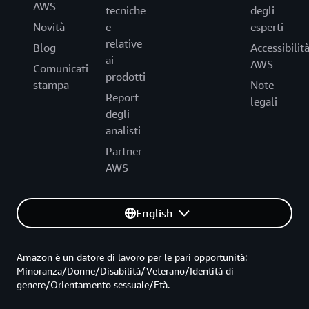
AWS
tecniche
degli
Novità
e
esperti
relative
Blog
Accessibilit
ai
AWS
Comunicati
prodotti
stampa
Note
Report
legali
degli
analisti
Partner
AWS
English
Amazon è un datore di lavoro per le pari opportunità:
Minoranza/Donne/Disabilità/Veterano/Identità di
genere/Orientamento sessuale/Età.