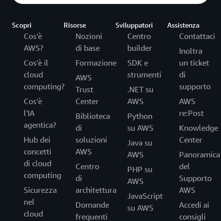
Scopri
Risorse
Sviluppatori
Assistenza
Cos'è
Nozioni
Centro
Contattaci
AWS?
di base
builder
Inoltra
Cos'è il
Formazione
SDK e
un ticket
cloud
strumenti
di
AWS
computing?
supporto
Trust
.NET su
Cos'è
Center
AWS
AWS
l'IA
re:Post
Biblioteca
Python
agentica?
di
su AWS
Knowledge
Hub dei
soluzioni
Center
Java su
concetti
AWS
AWS
Panoramica
di cloud
Centro
del
PHP su
computing
di
Supporto
AWS
Sicurezza
architettura
AWS
JavaScript
nel
Domande
Accedi ai
su AWS
cloud
frequenti
consigli