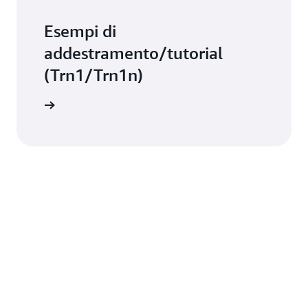
Esempi di
addestramento/tutorial
(Trn1/Trn1n)
ormazioni