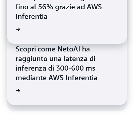
fino al 56% grazie ad AWS
Inferentia
 il blog
Scopri come NetoAI ha
Scopri come SplashMusic ha
raggiunto una latenza di
ridotto la latenza di inferenza
inferenza di 300-600 ms
fino a 10 volte usando AWS
mediante AWS Inferentia
Inferentia
onianza
onianza