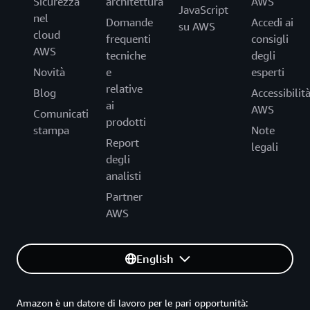
Sicurezza
architettura
AWS
JavaScript
nel
Domande
Accedi ai
su AWS
cloud
frequenti
consigli
AWS
tecniche
degli
Novità
e
esperti
relative
Blog
Accessibilit
ai
AWS
Comunicati
prodotti
stampa
Note
Report
legali
degli
analisti
Partner
AWS
English
Amazon è un datore di lavoro per le pari opportunità: