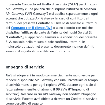
Il presente Contratto sul livello di servizio (“SLA”) per Amazon
API Gateway è una politica che disciplina l’utilizzo di Amazon
API Gateway (“API Gateway”) e si applica separatamente a ogni
account che utilizza API Gateway. In caso di conflitto tra i
termini del presente Contratto sul livello di servizio e i termini
del
Contratto con il cliente AWS
o altro accordo con noi che
disciplina l’utilizzo da parte dell’utente dei nostri Servizi (il
“Contratto”), si applicano i termini e le condizioni del presente
SLA, ma solo nella misura di tale conflitto. I termini in
maiuscolo utilizzati nel presente documento ma non definiti
avranno il significato stabilito nel Contratto.
Impegno di servizio
AWS si adopererà in modo commercialmente ragionevole per
rendere disponibile API Gateway con una Percentuale di tempo
di attività mensile per ogni regione AWS, durante ogni ciclo di
fatturazione mensile, di almeno il 99,95% (l’“Impegno di
servizio”). Nel caso in cui API Gateway non soddisfi l’Impegno
di servizio, l’utente avrà diritto a ricevere un Credito di servizio
come descritto di seguito.