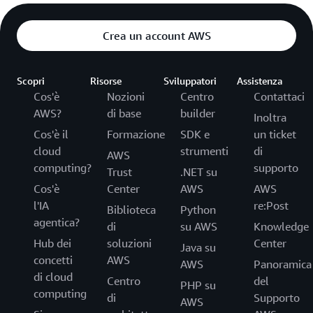
Crea un account AWS
Scopri
Risorse
Sviluppatori
Assistenza
Cos'è
Nozioni
Centro
Contattaci
AWS?
di base
builder
Inoltra
Cos'è il
Formazione
SDK e
un ticket
cloud
strumenti
di
AWS
computing?
supporto
Trust
.NET su
Cos'è
Center
AWS
AWS
l'IA
re:Post
Biblioteca
Python
agentica?
di
su AWS
Knowledge
Hub dei
soluzioni
Center
Java su
concetti
AWS
AWS
Panoramica
di cloud
Centro
del
PHP su
computing
di
Supporto
AWS