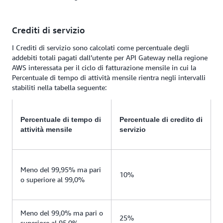
Crediti di servizio
I Crediti di servizio sono calcolati come percentuale degli
addebiti totali pagati dall’utente per API Gateway nella regione
AWS interessata per il ciclo di fatturazione mensile in cui la
Percentuale di tempo di attività mensile rientra negli intervalli
stabiliti nella tabella seguente:
Percentuale di tempo di
Percentuale di credito di
attività mensile
servizio
Meno del 99,95% ma pari
10%
o superiore al 99,0%
Meno del 99,0% ma pari o
25%
superiore al 95,0%