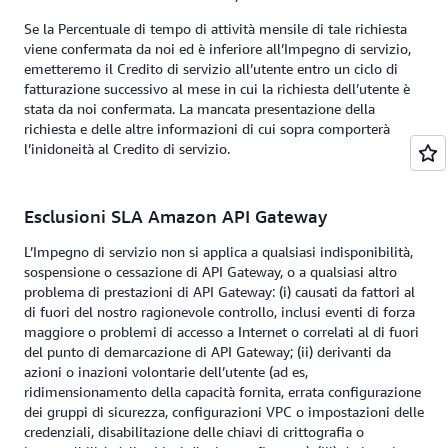
Se la Percentuale di tempo di attività mensile di tale richiesta
viene confermata da noi ed è inferiore all’Impegno di servizio,
emetteremo il Credito di servizio all’utente entro un ciclo di
fatturazione successivo al mese in cui la richiesta dell’utente è
stata da noi confermata. La mancata presentazione della
richiesta e delle altre informazioni di cui sopra comporterà
l’inidoneità al Credito di servizio.
Esclusioni SLA Amazon API Gateway
L’Impegno di servizio non si applica a qualsiasi indisponibilità,
sospensione o cessazione di API Gateway, o a qualsiasi altro
problema di prestazioni di API Gateway: (i) causati da fattori al
di fuori del nostro ragionevole controllo, inclusi eventi di forza
maggiore o problemi di accesso a Internet o correlati al di fuori
del punto di demarcazione di API Gateway; (ii) derivanti da
azioni o inazioni volontarie dell’utente (ad es,
ridimensionamento della capacità fornita, errata configurazione
dei gruppi di sicurezza, configurazioni VPC o impostazioni delle
credenziali, disabilitazione delle chiavi di crittografia o