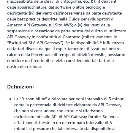
inaccessibilità delle chiavi di crittografia, ecc. ); (iii) derivanti
dalle apparecchiature, dal software o altre tecnologie
dell’utente; (iv) derivanti dall’inosservanza da parte dell’utente
delle best practice descritte nella Guida per sviluppatori di
Amazon API Gateway sul Sito AWS; o (v) derivanti dalla
sospensione o cessazione da parte nostra del diritto di utilizzare
API Gateway in conformità al Contratto (collettivamente, le
“Esclusioni SLA API Gateway”). Se la disponibilità è influenzata
da fattori diversi da quelli esplicitamente utilizzati nel nostro
calcolo della Percentuale di tempo di attività mensile, possiamo
emettere un Credito di servizio considerando tali fattori a
nostra discrezione.
Definizioni
La “Disponibilità” è calcolata per ogni intervallo di 5 minuti
come la percentuale di richieste elaborate da API Gateway
che non si concludono con errori e si riferiscono
esclusivamente alle API di API Gateway fornite. Se non si
effettuano richieste in un determinato intervallo di 5
minuti, si presume che tale intervallo sia disponibile al