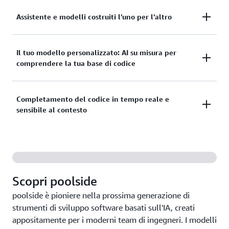
Assistente e modelli costruiti l'uno per l'altro
Completamente integrato per offrire un'esperienza
Il tuo modello personalizzato: AI su misura per
ottimale ai team di progettazione su larga scala.
comprendere la tua base di codice
Esegui il fine-tuning dei modelli poolside sulla tua
Completamento del codice in tempo reale e
base di codice e sulla documentazione specifiche per
sensibile al contesto
ottenere suggerimenti sempre più pertinenti e
sviluppare il tuo modello proprietario.
Scrivi il codice più velocemente con l'intelligenza
artificiale che comprende il contesto del tuo
progetto e prevede con precisione ciò di cui avrai
successivamente bisogno.
Scopri poolside
poolside è pioniere nella prossima generazione di
strumenti di sviluppo software basati sull'IA, creati
appositamente per i moderni team di ingegneri. I modelli