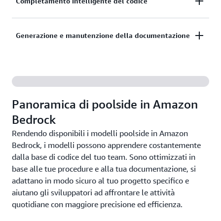
Completamento intelligente del codice
artificiale che scrive blocchi di codice pronti per la
produzione, comprende requisiti complessi e
Ottieni suggerimenti di codice sensibili al contesto
suggerisce soluzioni ottimizzate in tempo reale.
Generazione e manutenzione della documentazione
che comprendano l'intera base di codice, non solo il
Riduci il tempo dedicato al codice boilerplate e
file corrente.
concentrati sulla risoluzione dei problemi aziendali
Crea e aggiorna la documentazione tecnica.
principali.
Trasforma le conoscenze tribali in documentazione
accessibile che si sviluppa con il tuo progetto.
Panoramica di poolside in Amazon
Bedrock
Rendendo disponibili i modelli poolside in Amazon
Bedrock, i modelli possono apprendere costantemente
dalla base di codice del tuo team. Sono ottimizzati in
base alle tue procedure e alla tua documentazione, si
adattano in modo sicuro al tuo progetto specifico e
aiutano gli sviluppatori ad affrontare le attività
quotidiane con maggiore precisione ed efficienza.