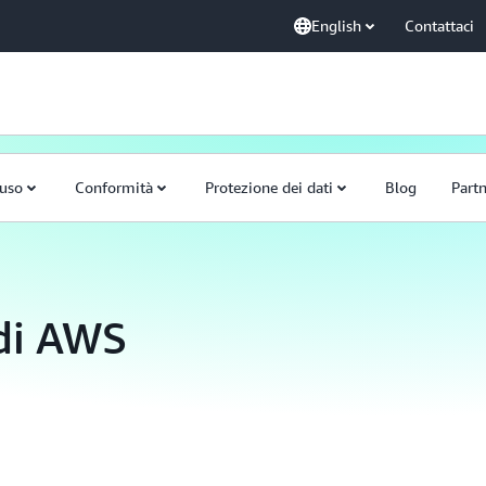
English
Contattaci
'uso
Conformità
Protezione dei dati
Blog
Part
 di AWS