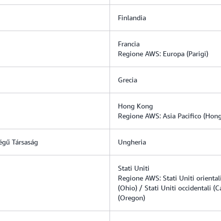
Finlandia
Francia
Regione AWS: Europa (Parigi)
Grecia
Hong Kong
Regione AWS: Asia Pacifico (Hon
égű Társaság
Ungheria
Stati Uniti
Regione AWS: Stati Uniti orientali 
(Ohio) / Stati Uniti occidentali (C
(Oregon)