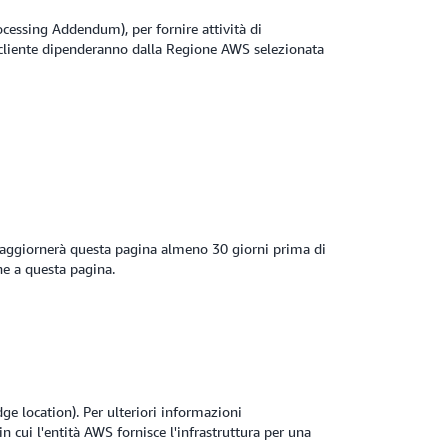
essing Addendum), per fornire attività di
lo cliente dipenderanno dalla Regione AWS selezionata
 aggiornerà questa pagina almeno 30 giorni prima di
he a questa pagina.
ge location). Per ulteriori informazioni
n cui l'entità AWS fornisce l'infrastruttura per una