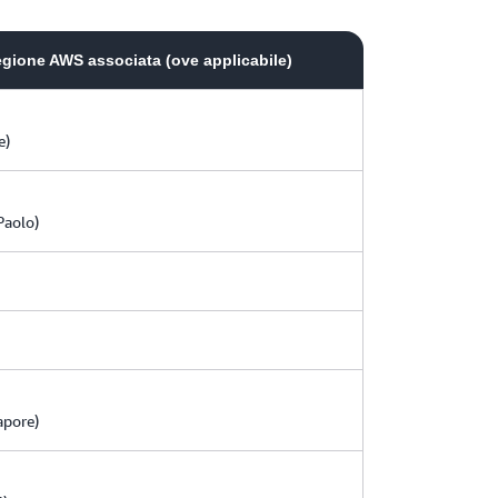
egione AWS associata (ove applicabile)
e)
Paolo)
apore)