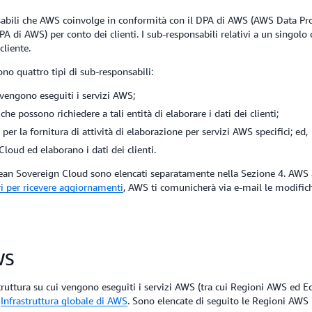
abili che AWS coinvolge in conformità con il DPA di AWS (AWS Data Proc
DPA di AWS) per conto dei clienti. I sub-responsabili relativi a un singo
cliente.
no quattro tipi di sub-responsabili:
 vengono eseguiti i servizi AWS;
e possono richiedere a tali entità di elaborare i dati dei clienti;
per la fornitura di attività di elaborazione per servizi AWS specifici; ed,
oud ed elaborano i dati dei clienti.
pean Sovereign Cloud sono elencati separatamente nella Sezione 4. AWS
ri per ricevere aggiornamenti
, AWS ti comunicherà via e-mail le modific
WS
truttura su cui vengono eseguiti i servizi AWS (tra cui Regioni AWS ed Ed
b
Infrastruttura globale di AWS
. Sono elencate di seguito le Regioni AWS i