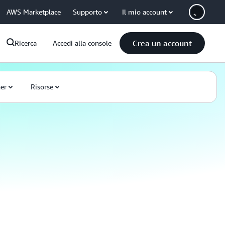
AWS Marketplace
Supporto
Il mio account
Crea un account
Ricerca
Accedi alla console
ner
Risorse