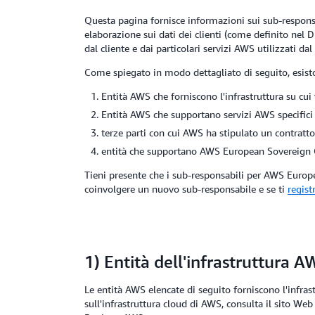
Questa pagina fornisce informazioni sui sub-respons
elaborazione sui dati dei clienti (come definito nel 
dal cliente e dai particolari servizi AWS utilizzati dal 
Come spiegato in modo dettagliato di seguito, esisto
Entità AWS che forniscono l'infrastruttura su cui
Entità AWS che supportano servizi AWS specifici ch
terze parti con cui AWS ha stipulato un contratto 
entità che supportano AWS European Sovereign Cl
Tieni presente che i sub-responsabili per AWS Euro
coinvolgere un nuovo sub-responsabile e se ti
regist
1) Entità dell'infrastruttura A
Le entità AWS elencate di seguito forniscono l'infras
sull'infrastruttura cloud di AWS, consulta il sito We