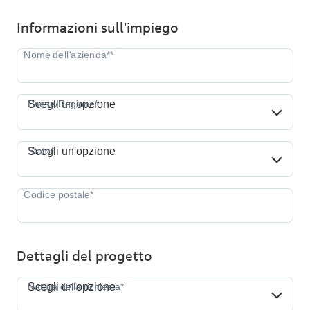
Informazioni sull'impiego
Paese/Regione*
Paese/Regione*
Scegli un'opzione
Stato*
Stato*
Scegli un'opzione
Dettagli del progetto
Natura della richiesta*
Natura della richiesta*
Scegli un'opzione