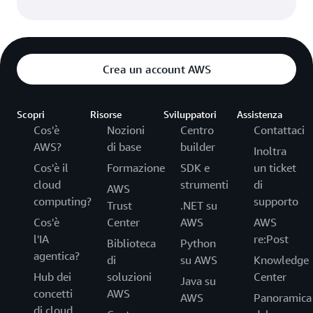
Crea un account AWS
Scopri
Risorse
Sviluppatori
Assistenza
Cos'è
Nozioni
Centro
Contattaci
AWS?
di base
builder
Inoltra
Cos'è il
Formazione
SDK e
un ticket
cloud
strumenti
di
AWS
computing?
supporto
Trust
.NET su
Cos'è
Center
AWS
AWS
l'IA
re:Post
Biblioteca
Python
agentica?
di
su AWS
Knowledge
Hub dei
soluzioni
Center
Java su
concetti
AWS
AWS
Panoramica
di cloud