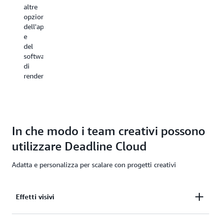
Blender,
gli
altre
SideFX
utenti,
opzioni
Houdini,
assegnare
dell'applicazione
Foundry
loro
e
Nuke
progetti
del
e
e
software
altre
concedere
di
ancora.
autorizzazioni
rendering.
Non
per
è
i
richiesta
ruoli
alcuna
professionali.
esperienz
In che modo i team creativi possono
specializz
in
utilizzare Deadline Cloud
render
wrangler.
Adatta e personalizza per scalare con progetti creativi
Effetti visivi