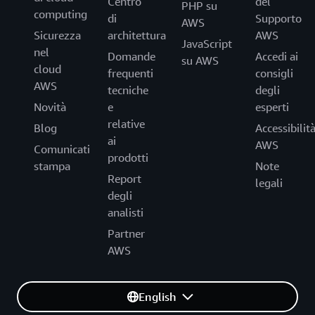
Centro
del
PHP su
computing
di
Supporto
AWS
Sicurezza
architettura
AWS
JavaScript
nel
Domande
Accedi ai
su AWS
cloud
frequenti
consigli
AWS
tecniche
degli
Novità
e
esperti
relative
Blog
Accessibilit
ai
AWS
Comunicati
prodotti
stampa
Note
Report
legali
degli
analisti
Partner
AWS
English