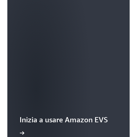
Inizia a usare Amazon EVS
a console