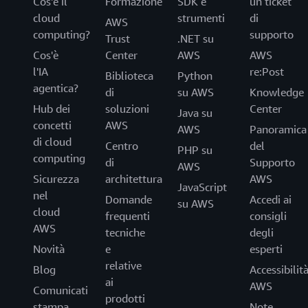
Cos'è il
Formazione
SDK e
un ticket
cloud
strumenti
di
AWS
computing?
supporto
Trust
.NET su
Cos'è
Center
AWS
AWS
l'IA
re:Post
Biblioteca
Python
agentica?
di
su AWS
Knowledge
Hub dei
soluzioni
Center
Java su
concetti
AWS
AWS
Panoramica
di cloud
Centro
del
PHP su
computing
di
Supporto
AWS
Sicurezza
architettura
AWS
JavaScript
nel
Domande
Accedi ai
su AWS
cloud
frequenti
consigli
AWS
tecniche
degli
Novità
e
esperti
relative
Blog
Accessibilit
ai
AWS
Comunicati
prodotti
stampa
Note