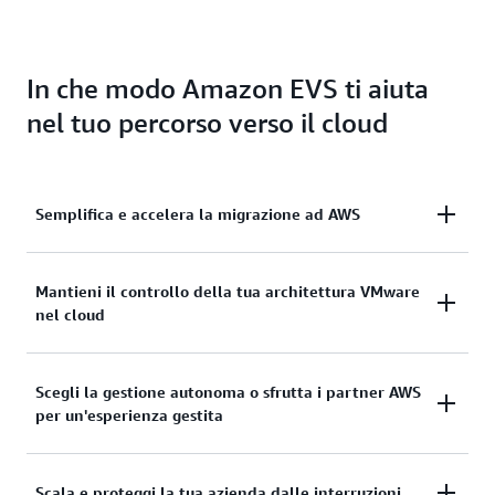
In che modo Amazon EVS ti aiuta
nel tuo percorso verso il cloud
Semplifica e accelera la migrazione ad AWS
Elimina le difficoltà legate alla migrazione e
Mantieni il controllo della tua architettura VMware
nel cloud
garantisci la coerenza operativa con la portabilità
degli abbonamenti e l'implementazione
automatizzata di VCF nel cloud. Estendi le reti on-
Mantieni il controllo completo sull'architettura
Scegli la gestione autonoma o sfrutta i partner AWS
premises e migra i carichi di lavoro senza dover
per un'esperienza gestita
VMware e ottimizza uno stack di virtualizzazione
cambiare indirizzi IP, formare nuovamente il
che soddisfi le esigenze specifiche delle tue
personale o riscrivere i runbook operativi.
applicazioni, inclusi componenti aggiuntivi e
Sfrutta la possibilità di scelta e la flessibilità per
Scala e proteggi la tua azienda dalle interruzioni