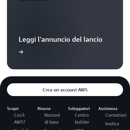
Leggi l'annuncio del lancio
ormazioni
Crea un account AWS
Scopri
Risorse
Sviluppatori
Assistenza
Cos'è
Nozioni
Centro
Contattaci
AWS?
di base
builder
Inoltra