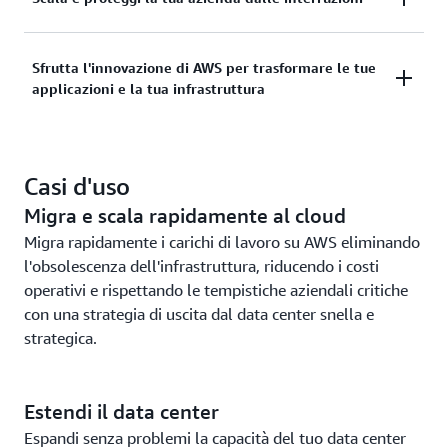
soluzioni di terze parti.
autogestirti o l'esperienza dei partner AWS per
gestire e operare il tuo ambiente VCF su AWS per
Migliora la scalabilità sul cloud più sicuro, scalabile
Sfrutta l'innovazione di AWS per trasformare le tue
raggiungere i tuoi obiettivi aziendali in termini di
applicazioni e la tua infrastruttura
e resiliente per la migrazione e il funzionamento dei
talento, tempo e costi.
carichi di lavoro basati su VMware.
Essendo un servizio AWS, Amazon EVS semplifica
Casi d'uso
l'estensione e l'espansione dell'ambiente VMware
con oltre 200 servizi (inclusi database gestiti, analisi,
Migra e scala rapidamente al cloud
container, serverless e IA generativa) per
Migra rapidamente i carichi di lavoro su AWS eliminando
trasformare il tuo business.
l'obsolescenza dell'infrastruttura, riducendo i costi
operativi e rispettando le tempistiche aziendali critiche
con una strategia di uscita dal data center snella e
strategica.
Estendi il data center
Espandi senza problemi la capacità del tuo data center