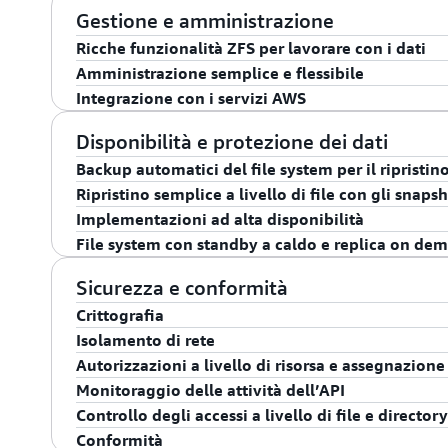
semplice, ad alta disponibilità e ad alte prestazioni.
tramite i protocolli di file (ad esempio, NFS). Collega
istanze Amazon Elastic Compute Cloud (Amazon EC2)
Con Amazon FSx for OpenZFS, puoi accedere ai file s
Gestione e amministrazione
system FSx for OpenZFS, puoi utilizzare servizi e app
(Amazon ECS), Amazon Elastic Kubernetes Service 
un'altra regione) utilizzando AWS Transit Gateway o i
Ricche funzionalità ZFS per lavorare con i dati
dati in FSx for OpenZFS. Ad esempio, puoi accedere ai 
Amazon WorkSpaces e Amazon AppStream 2.0.
system da on-premise utilizzando AWS Direct Conne
Amministrazione semplice e flessibile
Amazon Bedrock, Amazon Q Business, Amazon SageMa
Amazon FSx per OpenZFS offre ricche funzionalità ZF
Integrazione con i servizi AWS
applicazioni di terze parti creati per funzionare con i
point-in-time, clonazione dei dati sul posto e replica d
Con Amazon FSx for OpenZFS, hai piena flessibilità e 
informazioni, innovare più velocemente e prendere dec
disponibili in modo nativo tramite la console FSx o l'
system. I file system possono essere gestiti trami
Con Amazon FSx for OpenZFS, puoi controllare facilm
Disponibilità e protezione dei dati
tuoi dati.
tenere traccia delle versioni storiche di dati e applica
Line Interface (AWS CLI) e l’SDK AWS.
system, volumi e backup, ad esempio con operazioni
Backup automatici del file system per il ripristi
Con la clonazione dei dati, è possibile clonare istant
eliminazione, utilizzando AWS Identity and Access M
Ripristino semplice a livello di file con gli snaps
rapidamente funzionalità e modifiche senza interrompe
Amazon FSx for OpenZFS esegue automaticamente bac
parametri di archiviazione e prestazioni utilizzand
Implementazioni ad alta disponibilità
senza la necessità di duplicare i dati. Con la replica d
file system su Amazon S3. Puoi modificare la pianifi
proteggere le chiamate API utilizzando AWS CloudTrail
Amazon FSx for OpenZFS supporta snapshot di volumi
File system con standby a caldo e replica on de
possibile trasferire in modo semplice ed efficiente s
aggiuntivi del file system o ripristinare i backup esis
AWS CloudFormation.
vengono archiviati direttamente all'interno del file sy
Amazon FSx offre due opzioni di distribuzione ad alta
volumi su un altro file system all'interno o tra Regio
momento. I backup sono coerenti nel tempo, incrementa
facilmente i volumi su snapshot precedenti o persino
distribuzione a zona di disponibilità singola, Single-
Amazon FSx per OpenZFS supporta la replica dei dati
Sicurezza e conformità
necessità di stabilire la connettività tra i file system o
ripristinare. Per fornire livelli aggiuntivi di protezione
versioni di singoli file o directory.
continua dei dati in caso di guasto del file server o p
una replica regolare e incrementale su un secondo fi
Crittografia
continuità aziendale, ripristino di emergenza e confo
distribuzione in più zone di disponibilità, Multi-AZ (H
soluzione di ripristino di emergenza attiva-passiva co
Isolamento di rete
file system tra le regioni AWS.
AZ per fornire disponibilità e durata elevate anche in 
Tutti i dati dei file system Amazon FSx for OpenZFS 
on demand trasferisce solo le modifiche incrementali,
Autorizzazioni a livello di risorsa e assegnazione
la manutenzione pianificata, o in caso di guasto del fi
riposo grazie a chiavi gestite con AWS Key Managem
minuti per carichi di lavoro che comportano un tasso 
Amazon FSx for OpenZFS è integrato con IAM, che ti 
Monitoraggio delle attività dell’API
disponibilità, Amazon FSx esegue automaticamente il 
crittografati automaticamente in transito con crittogra
amministrare i tuoi file system, volumi e backup (cr
Amazon FSx for OpenZFS è integrato con IAM, che ti 
Controllo degli accessi a livello di file e directory
riprendere le operazioni del file system senza perdita d
istanze
Amazon EC2 supportati.
via). Puoi anche taggare le tue risorse Amazon FSx f
amministrare i tuoi file system, volumi e backup (cr
Puoi monitorare e proteggere le chiamate API utilizz
Conformità