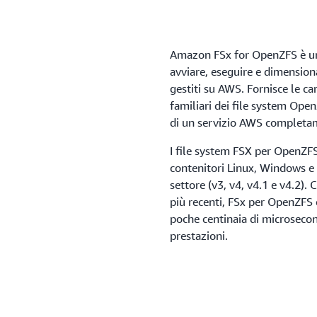
Amazon FSx for OpenZFS è un 
avviare, eseguire e dimensio
gestiti su AWS. Fornisce le car
familiari dei file system OpenZ
di un servizio AWS completam
I file system FSX per OpenZFS 
contenitori Linux, Windows e
settore (v3, v4, v4.1 e v4.2).
più recenti, FSx per OpenZFS o
poche centinaia di microsecond
prestazioni.