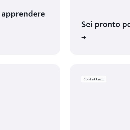
r apprendere
Sei pronto p
 sono previsti costi iniziali o di licenza
Contattaci