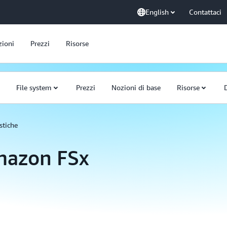
English
Contattaci
zioni
Prezzi
Risorse
File system
Prezzi
Nozioni di base
Risorse
stiche
Amazon FSx