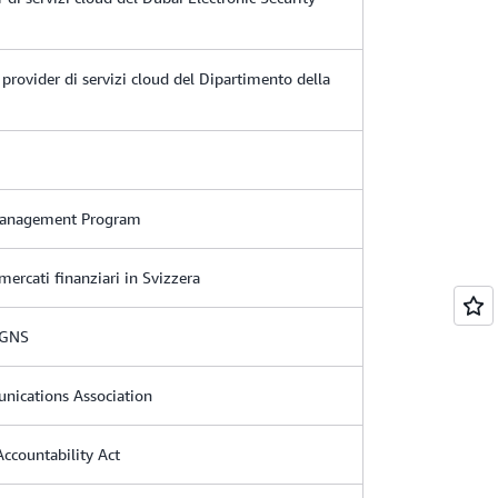
l provider di servizi cloud del Dipartimento della
 Management Program
 mercati finanziari in Svizzera
a GNS
nications Association
Accountability Act