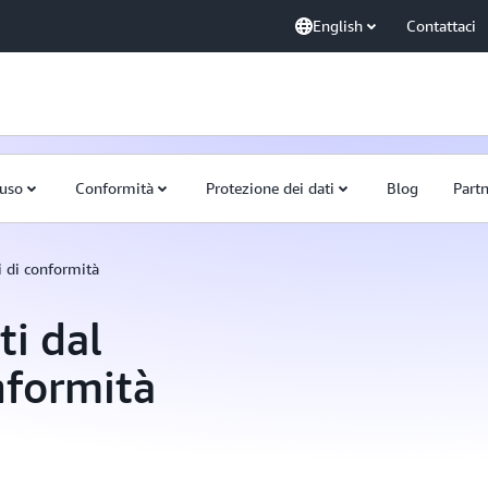
English
Contattaci
'uso
Conformità
Protezione dei dati
Blog
Part
 di conformità
ti dal
formità