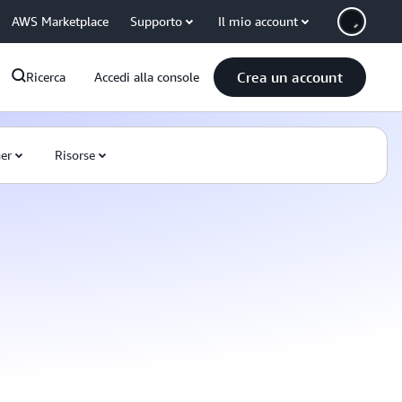
AWS Marketplace
Supporto
Il mio account
Crea un account
Ricerca
Accedi alla console
ner
Risorse