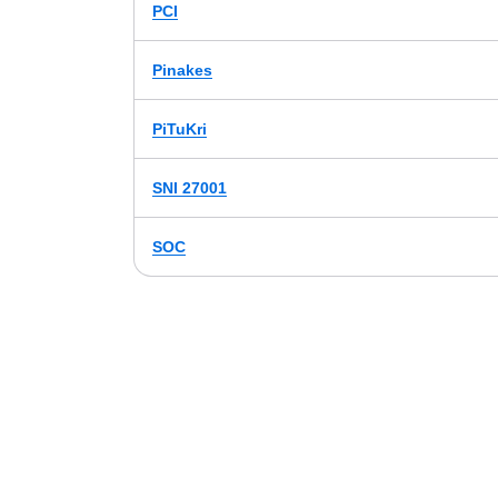
PCI
Pinakes
PiTuKri
SNI 27001
SOC