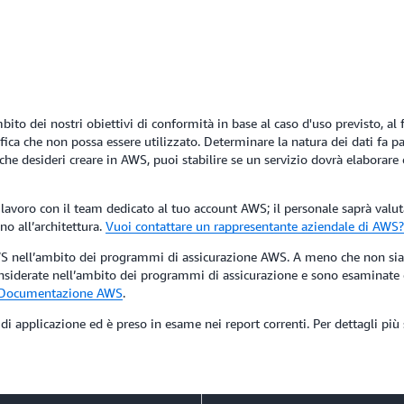
mbito dei nostri obiettivi di conformità in base al caso d'uso previsto, 
ifica che non possa essere utilizzato. Determinare la natura dei dati fa 
che desideri creare in AWS, puoi stabilire se un servizio dovrà elaborare
i lavoro con il team dedicato al tuo account AWS; il personale saprà valut
o all’architettura.
Vuoi contattare un rappresentante aziendale di AWS
S nell’ambito dei programmi di assicurazione AWS. A meno che non siano
nsiderate nell’ambito dei programmi di assicurazione e sono esaminate e
Documentazione AWS
.
 applicazione ed è preso in esame nei report correnti. Per dettagli più sp