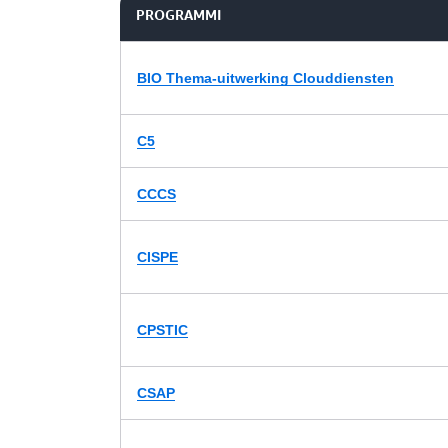
PROGRAMMI
BIO Thema-uitwerking Clouddiensten
C5
CCCS
CISPE
CPSTIC
CSAP