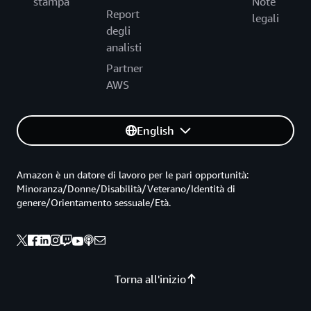
stampa
Note
Report
legali
degli
analisti
Partner
AWS
English
Amazon è un datore di lavoro per le pari opportunità:
Minoranza/Donne/Disabilità/Veterano/Identità di
genere/Orientamento sessuale/Età.
Torna all'inizio