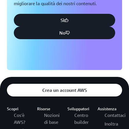
migliorare la qualità dei nostri contenuti.
Sì
No
Crea un account AWS
Scopri
Risorse
Sviluppatori
Assistenza
Cos'è
Nozioni
Centro
Contattaci
AWS?
di base
builder
Inoltra