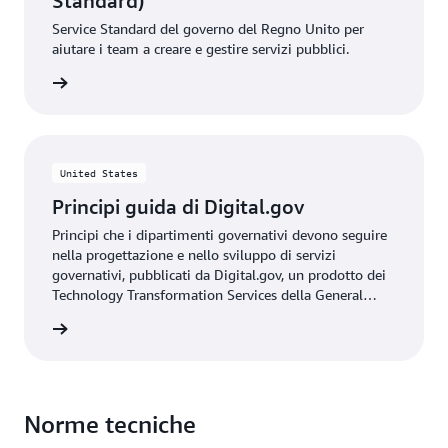
Standard)
Service Standard del governo del Regno Unito per
aiutare i team a creare e gestire servizi pubblici.
ito Web
United States
Principi guida di Digital.gov
Principi che i dipartimenti governativi devono seguire
nella progettazione e nello sviluppo di servizi
governativi, pubblicati da Digital.gov, un prodotto dei
Technology Transformation Services della General
Services Administration degli Stati Uniti.
ito Web
Norme tecniche