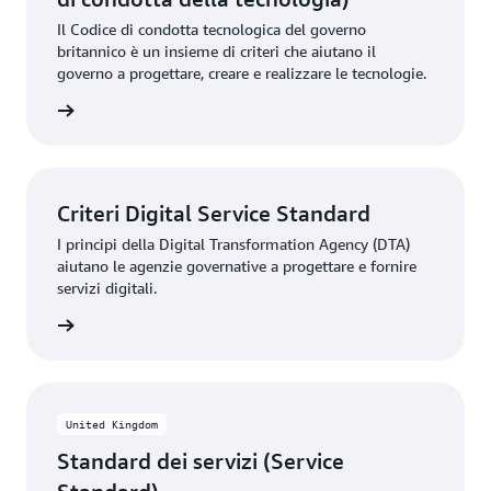
Il Codice di condotta tecnologica del governo
britannico è un insieme di criteri che aiutano il
governo a progettare, creare e realizzare le tecnologie.
ito Web
Criteri Digital Service Standard
I principi della Digital Transformation Agency (DTA)
aiutano le agenzie governative a progettare e fornire
servizi digitali.
ito Web
United Kingdom
Standard dei servizi (Service