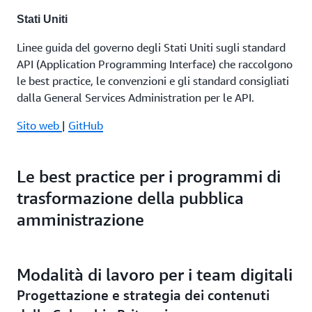
Stati Uniti
Linee guida del governo degli Stati Uniti sugli standard
API (Application Programming Interface) che raccolgono
le best practice, le convenzioni e gli standard consigliati
dalla General Services Administration per le API.
Sito web
|
GitHub
Visita
Le best practice per i programmi di
Standard di progettazione API nazionali (NAPIDS,
trasformazione della pubblica
National API Design Standard)
amministrazione
Standard di progettazione del governo australiano per
tutte le API (Application Programming Interface) del
governo australiano.
Modalità di lavoro per i team digitali
Progettazione e strategia dei contenuti
Sito web
|
GitHub