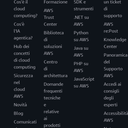
Cos'è il
Formazione
SDK e
un ticket
cloud
strumenti
di
AWS
computing?
supporto
Trust
.NET su
Cos'è
Center
AWS
AWS
l'IA
re:Post
Biblioteca
Python
agentica?
di
su AWS
Knowledge
Hub dei
soluzioni
Center
Java su
concetti
AWS
AWS
Panoramica
di cloud
Centro
del
PHP su
computing
di
Supporto
AWS
Sicurezza
architettura
AWS
JavaScript
nel
Domande
Accedi ai
su AWS
cloud
frequenti
consigli
AWS
tecniche
degli
Novità
e
esperti
relative
Blog
Accessibilit
ai
AWS
Comunicati
prodotti