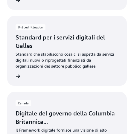
ito Web
United Kingdom
Standard per i servizi digitali del
Galles
Standard che stabiliscono cosa ci si aspetta da servizi
digitali nuovi o riprogettati finanziati da
organizzazioni del settore pubblico gallese.
ito Web
Canada
Digitale del governo della Columbia
Britannica...
Il Framework digitale fornisce una visione di alto