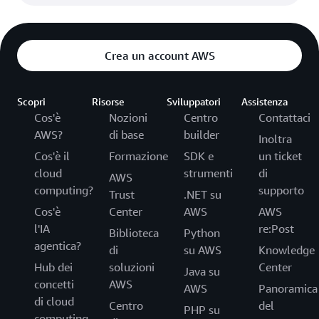
Crea un account AWS
Scopri
Risorse
Sviluppatori
Assistenza
Cos'è
Nozioni
Centro
Contattaci
AWS?
di base
builder
Inoltra
Cos'è il
Formazione
SDK e
un ticket
cloud
strumenti
di
AWS
computing?
supporto
Trust
.NET su
Cos'è
Center
AWS
AWS
l'IA
re:Post
Biblioteca
Python
agentica?
di
su AWS
Knowledge
Hub dei
soluzioni
Center
Java su
concetti
AWS
AWS
Panoramica
di cloud
Centro
del
PHP su
computing