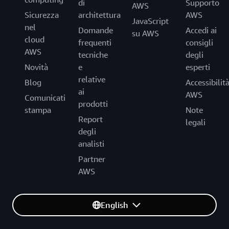
di
Supporto
AWS
Sicurezza
architettura
AWS
JavaScript
nel
Domande
Accedi ai
su AWS
cloud
frequenti
consigli
AWS
tecniche
degli
Novità
e
esperti
relative
Blog
Accessibilit
ai
AWS
Comunicati
prodotti
stampa
Note
Report
legali
degli
analisti
Partner
AWS
English