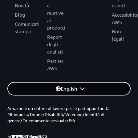
Novità
e
esperti
relative
Blog
Accessibilit
ai
AWS
Comunicati
prodotti
stampa
Note
Report
legali
degli
analisti
Partner
AWS
English
Amazon è un datore di lavoro per le pari opportunità:
Minoranza/Donne/Disabilità/Veterano/Identità di
genere/Orientamento sessuale/Età.