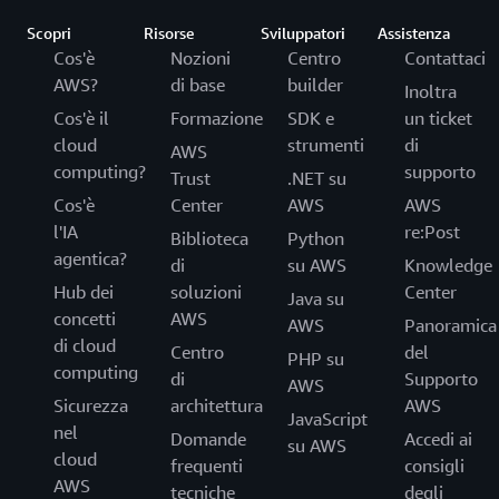
Scopri
Risorse
Sviluppatori
Assistenza
Cos'è
Nozioni
Centro
Contattaci
AWS?
di base
builder
Inoltra
Cos'è il
Formazione
SDK e
un ticket
cloud
strumenti
di
AWS
computing?
supporto
Trust
.NET su
Cos'è
Center
AWS
AWS
l'IA
re:Post
Biblioteca
Python
agentica?
di
su AWS
Knowledge
Hub dei
soluzioni
Center
Java su
concetti
AWS
AWS
Panoramica
di cloud
Centro
del
PHP su
computing
di
Supporto
AWS
Sicurezza
architettura
AWS
JavaScript
nel
Domande
Accedi ai
su AWS
cloud
frequenti
consigli
AWS
tecniche
degli