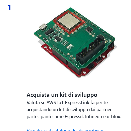
1
1.
Acquista un kit di sviluppo
Valuta se AWS IoT ExpressLink fa per te
acquistando un kit di sviluppo dai partner
partecipanti come Espressif, Infineon e u-blox.
Visualizza il catalogo dei dispositivi »