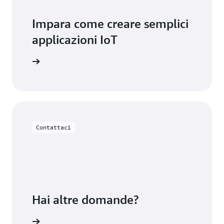
Impara come creare semplici
applicazioni IoT
oT EduKit
Contattaci
Hai altre domande?
ontattaci