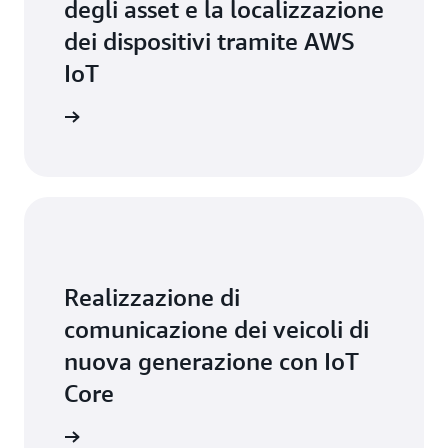
degli asset e la localizzazione
dei dispositivi tramite AWS
IoT
di base »
Realizzazione di
comunicazione dei veicoli di
nuova generazione con IoT
Core
di base »