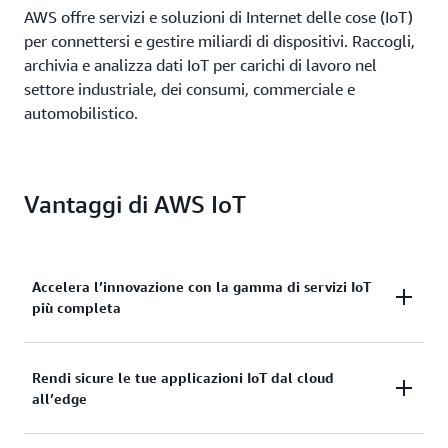
AWS offre servizi e soluzioni di Internet delle cose (IoT)
per connettersi e gestire miliardi di dispositivi. Raccogli,
archivia e analizza dati IoT per carichi di lavoro nel
settore industriale, dei consumi, commerciale e
automobilistico.
Vantaggi di AWS IoT
Accelera l’innovazione con la gamma di servizi IoT
più completa
Dimensiona, muoviti rapidamente e risparmia
Rendi sicure le tue applicazioni IoT dal cloud
all’edge
denaro con AWS IoT. Dalla connessione sicura ai
dispositivi alla gestione, l’archiviazione e l’analisi dei