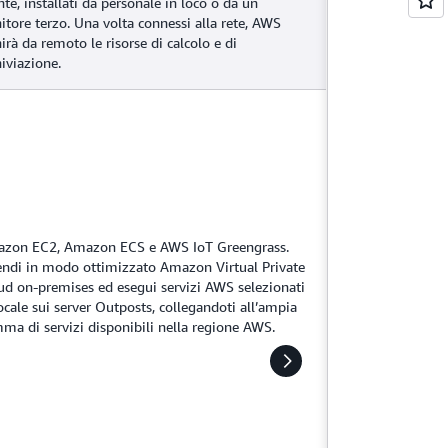
nte, installati da personale in loco o da un
nitore terzo. Una volta connessi alla rete, AWS
irà da remoto le risorse di calcolo e di
hiviazione.
zon EC2, Amazon ECS e AWS IoT Greengrass.
endi in modo ottimizzato Amazon Virtual Private
ud on-premises ed esegui servizi AWS selezionati
locale sui server Outposts, collegandoti all’ampia
ma di servizi disponibili nella regione AWS.