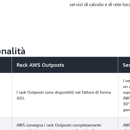
servizi di calcolo e di rete loc
nalità
Rack AWS Outposts
Se
I s
un 
I rack Outposts sono disponibili nel fattore di forma
sup
42U.
AWS
30” 
gen
AWS consegna i rack Outposts completamente
AWS