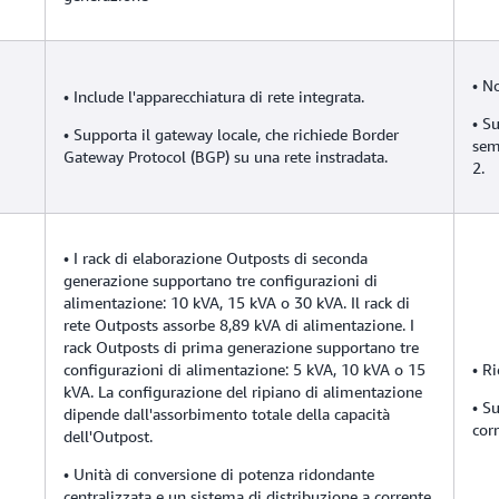
• No
• Include l'apparecchiatura di rete integrata.
• S
• Supporta il gateway locale, che richiede Border
sem
Gateway Protocol (BGP) su una rete instradata.
2.
• I rack di elaborazione Outposts di seconda
generazione supportano tre configurazioni di
alimentazione: 10 kVA, 15 kVA o 30 kVA. Il rack di
rete Outposts assorbe 8,89 kVA di alimentazione. I
rack Outposts di prima generazione supportano tre
configurazioni di alimentazione: 5 kVA, 10 kVA o 15
• R
kVA. La configurazione del ripiano di alimentazione
• S
dipende dall'assorbimento totale della capacità
cor
dell'Outpost.
• Unità di conversione di potenza ridondante
centralizzata e un sistema di distribuzione a corrente