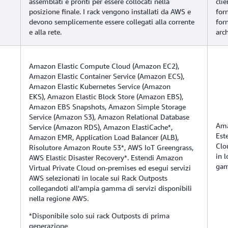
assemblati e pronti per essere collocati nella
clie
posizione finale. I rack vengono installati da AWS e
for
devono semplicemente essere collegati alla corrente
forn
e alla rete.
arc
Amazon Elastic Compute Cloud (Amazon EC2),
Amazon Elastic Container Service (Amazon ECS),
Amazon Elastic Kubernetes Service (Amazon
EKS),
Amazon Elastic Block Store (Amazon EBS),
Amazon EBS Snapshots, Amazon Simple Storage
Service (Amazon S3), Amazon Relational Database
Ama
Service (Amazon RDS), Amazon ElastiCache*,
Est
Amazon EMR, Application Load Balancer (ALB),
Clo
Risolutore Amazon Route 53*, AWS IoT Greengrass,
in 
AWS Elastic Disaster Recovery*. Estendi Amazon
gam
Virtual Private Cloud on-premises ed esegui servizi
AWS selezionati in locale sui Rack Outposts
collegandoti all'ampia gamma di servizi disponibili
nella regione AWS.
*Disponibile solo sui rack Outposts di prima
generazione