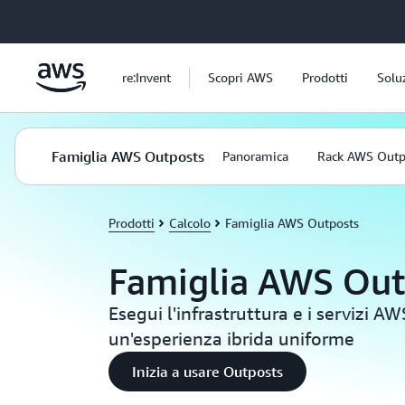
Passa al contenuto principale
re:Invent
Scopri AWS
Prodotti
Solu
Famiglia AWS Outposts
Panoramica
Rack AWS Outp
Prodotti
Calcolo
Famiglia AWS Outposts
Famiglia AWS Out
Esegui l'infrastruttura e i servizi 
un'esperienza ibrida uniforme
Inizia a usare Outposts