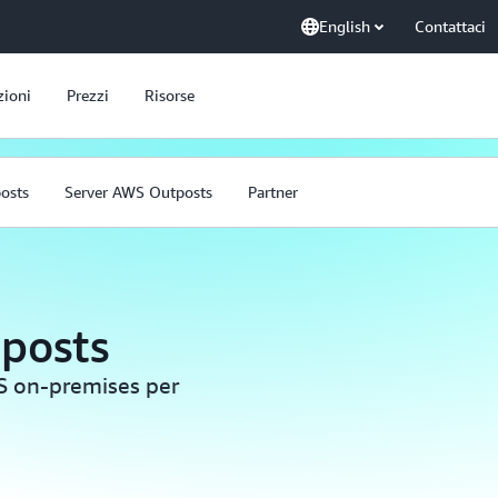
English
Contattaci
zioni
Prezzi
Risorse
osts
Server AWS Outposts
Partner
posts
AWS on-premises per