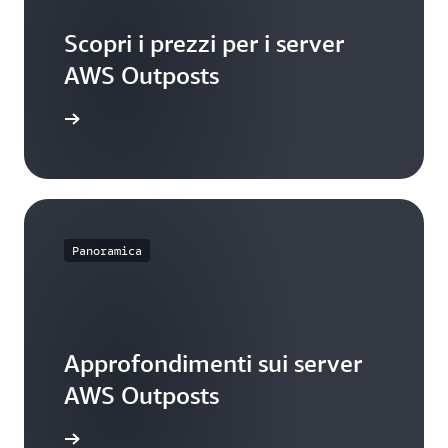
Scopri i prezzi per i server
AWS Outposts
 esplorare
Panoramica
Approfondimenti sui server
AWS Outposts
t del blog