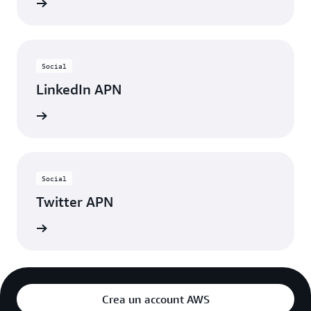
webinar
Social
LinkedIn APN
ontatto
Social
Twitter APN
rnamenti
Crea un account AWS