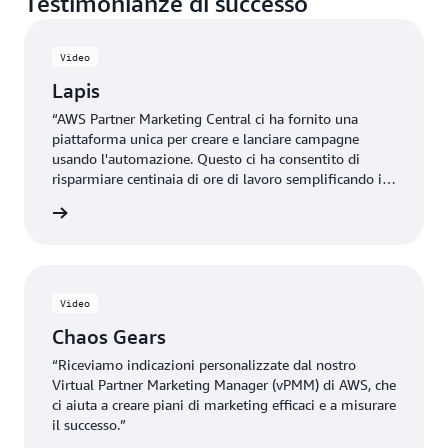
Testimonianze di successo
Video
Lapis
“AWS Partner Marketing Central ci ha fornito una
piattaforma unica per creare e lanciare campagne
usando l'automazione. Questo ci ha consentito di
risparmiare centinaia di ore di lavoro semplificando il
processo.”
o fatto
Video
Chaos Gears
“Riceviamo indicazioni personalizzate dal nostro
Virtual Partner Marketing Manager (vPMM) di AWS, che
ci aiuta a creare piani di marketing efficaci e a misurare
il successo.”