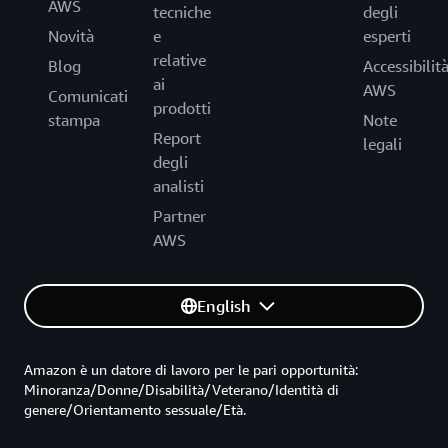
AWS
tecniche
degli
Novità
e
esperti
relative
Blog
Accessibilit
ai
AWS
Comunicati
prodotti
stampa
Note
Report
legali
degli
analisti
Partner
AWS
English
Amazon è un datore di lavoro per le pari opportunità:
Minoranza/Donne/Disabilità/Veterano/Identità di
genere/Orientamento sessuale/Età.