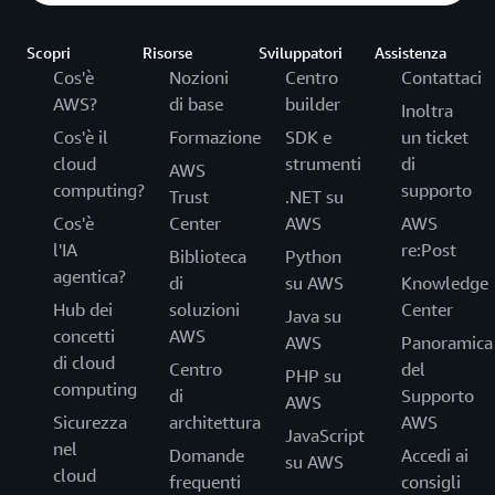
Scopri
Risorse
Sviluppatori
Assistenza
Cos'è
Nozioni
Centro
Contattaci
AWS?
di base
builder
Inoltra
Cos'è il
Formazione
SDK e
un ticket
cloud
strumenti
di
AWS
computing?
supporto
Trust
.NET su
Cos'è
Center
AWS
AWS
l'IA
re:Post
Biblioteca
Python
agentica?
di
su AWS
Knowledge
Hub dei
soluzioni
Center
Java su
concetti
AWS
AWS
Panoramica
di cloud
Centro
del
PHP su
computing
di
Supporto
AWS
Sicurezza
architettura
AWS
JavaScript
nel
Domande
Accedi ai
su AWS
cloud
frequenti
consigli