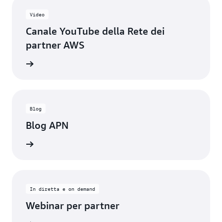
Video
Canale YouTube della Rete dei
partner AWS
rnamenti
Blog
Blog APN
i i post
In diretta e on demand
Webinar per partner