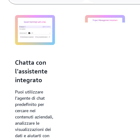
Chatta con
Crea e
l’assistente
condividi
integrato
agenti di chat
personalizzati
Puoi utilizzare
l’agente di chat
Puoi creare
predefinito per
assistenti di chat IA
cercare nei
specializzati
contenuti aziendali,
chiamati agenti di
analizzare le
chat personalizzati
visualizzazioni dei
all’interno di Quick,
dati e aiutarti con
personalizzati per