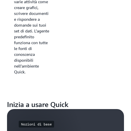
varie attività come
team, progetti o
creare grafici,
casi d’uso specifici
scrivere documenti
con istruzioni
e rispondere a
personalizzate e
domande sui tuoi
fonti di conoscenza
set di dati. L’agente
dedicate. Collega
predefinito
questi agenti a file,
funziona con tutte
dashboard e origini
le fonti di
dati specifici,
conoscenza
assicurandoti che
disponibili
abbiano
nell’ambiente
competenze mirate
Quick.
nel dominio
prescelto. Questi
agenti
personalizzati
possono anche
Inizia a usare Quick
essere condivisi in
tutta
l’organizzazione,
consentendo ai
Nozioni di base
team di collaborare