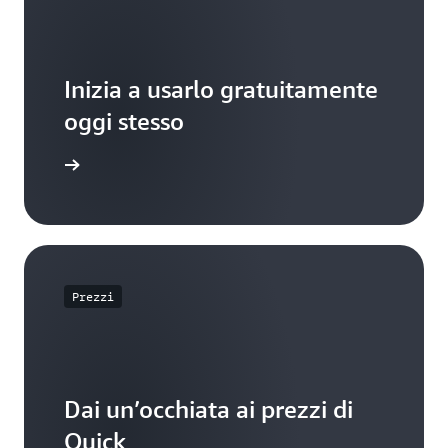
con assistenti IA che
comprendono il
loro contesto e i
loro requisiti
Inizia a usarlo gratuitamente
aziendali specifici.
oggi stesso
pri di più
Prezzi
Dai un’occhiata ai prezzi di
Quick