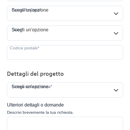
Paese/Regione*
Paese/Regione*
Scegli un'opzione
Stato*
Stato*
Scegli un'opzione
Dettagli del progetto
Natura della richiesta*
Natura della richiesta*
Scegli un'opzione
Ulteriori dettagli o domande
Descrivi brevemente la tua richiesta.