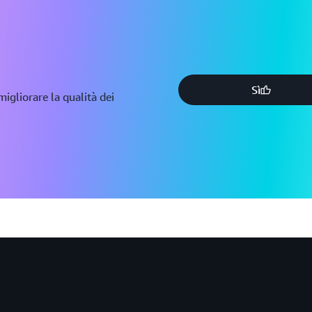
piattaforma di analisi cres
Sì
igliorare la qualità dei