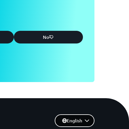
ca senza problemi con la tua organizzazione.
No
English