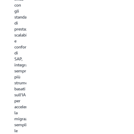
con
gli
standard
di
prestazioni,
scalabilità
e
conformità
di
SAP,
integrando
sempre
più
strumenti
basati
sull'IA
per
accelerare
la
migrazione,
semplificare
le