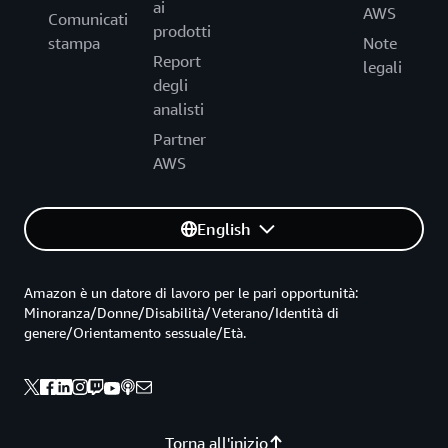
ai
AWS
Comunicati
prodotti
stampa
Note
Report
legali
degli
analisti
Partner
AWS
English
Amazon è un datore di lavoro per le pari opportunità:
Minoranza/Donne/Disabilità/Veterano/Identità di
genere/Orientamento sessuale/Età.
Torna all'inizio