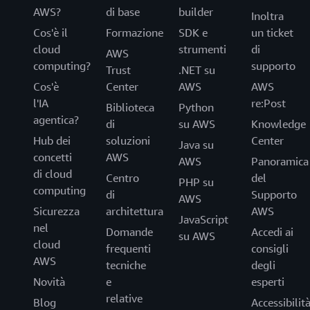
AWS?
di base
builder
Inoltra
Cos'è il
Formazione
SDK e
un ticket
cloud
strumenti
di
AWS
computing?
supporto
Trust
.NET su
Cos'è
Center
AWS
AWS
l'IA
re:Post
Biblioteca
Python
agentica?
di
su AWS
Knowledge
Hub dei
soluzioni
Center
Java su
concetti
AWS
AWS
Panoramica
di cloud
Centro
del
PHP su
computing
di
Supporto
AWS
Sicurezza
architettura
AWS
JavaScript
nel
Domande
Accedi ai
su AWS
cloud
frequenti
consigli
AWS
tecniche
degli
Novità
e
esperti
relative
Blog
Accessibilit