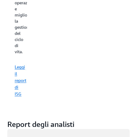
operazioni
e
migliorare
la
gestione
del
ciclo
di
vita.
Leggi
il
report
di
ISG
Report degli analisti
Caricamento in corso