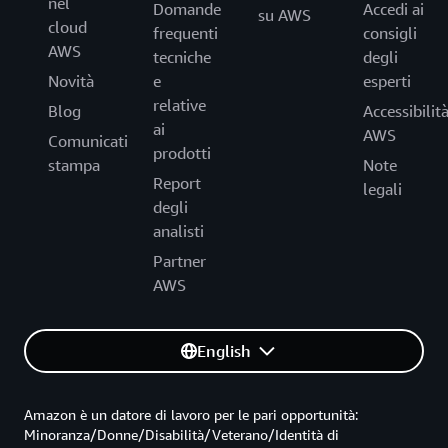
nel
Domande
Accedi ai
su AWS
cloud
frequenti
consigli
AWS
tecniche
degli
Novità
e
esperti
relative
Blog
Accessibilit
ai
AWS
Comunicati
prodotti
stampa
Note
Report
legali
degli
analisti
Partner
AWS
English
Amazon è un datore di lavoro per le pari opportunità:
Minoranza/Donne/Disabilità/Veterano/Identità di