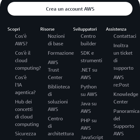
Crea un account AWS
Scopri
Risorse
Sviluppatori
Assistenza
Cos'è
Nozioni
Centro
Contattaci
AWS?
di base
builder
Inoltra
Cos'è il
Formazione
SDK e
un ticket
cloud
strumenti
di
AWS
computing?
supporto
Trust
.NET su
Cos'è
Center
AWS
AWS
l'IA
re:Post
Biblioteca
Python
agentica?
di
su AWS
Knowledge
Hub dei
soluzioni
Center
Java su
concetti
AWS
AWS
Panoramica
di cloud
Centro
del
PHP su
computing
di
Supporto
AWS
Sicurezza
architettura
AWS
JavaScript