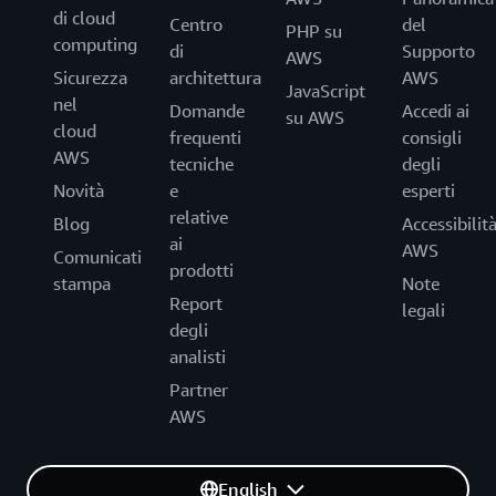
di cloud
Centro
del
PHP su
computing
di
Supporto
AWS
Sicurezza
architettura
AWS
JavaScript
nel
Domande
Accedi ai
su AWS
cloud
frequenti
consigli
AWS
tecniche
degli
Novità
e
esperti
relative
Blog
Accessibilit
ai
AWS
Comunicati
prodotti
stampa
Note
Report
legali
degli
analisti
Partner
AWS
English