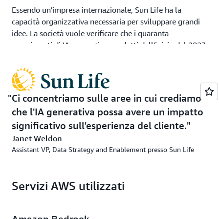
Essendo un'impresa internazionale, Sun Life ha la
capacità organizzativa necessaria per sviluppare grandi
idee. La società vuole verificare che i quaranta
esperimenti di IA generativa condotti dall'inizio del 2023
si traducano in un impatto reale sui clienti.
Sun Life ha imparato molto dalle sue iniziative di IA
generativa. Mentre continua a esplorare nuovi modi per
Ci concentriamo sulle aree in cui crediamo
fornire valore ai propri dipendenti e clienti, la società si
che l'IA generativa possa avere un impatto
concentra sul cambiamento di mentalità e
sull'aggiornamento delle competenze dei team interni.
significativo sull'esperienza del cliente.
“Mettere l'IA generativa a disposizione di tutti i nostri
Janet Weldon
dipendenti, insieme all'aggiornamento complessivo delle
Assistant VP, Data Strategy and Enablement presso Sun Life
competenze, è fondamentale”, afferma Weldon.
“Vogliamo consentire a tutti non solo di diventare
builder, creatori e consumatori di IA generativa, ma
Servizi AWS utilizzati
anche di utilizzare la tecnologia in tutte le loro attività”.