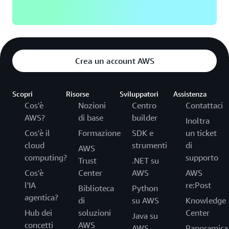
Crea un account AWS
Scopri
Risorse
Sviluppatori
Assistenza
Cos'è
Nozioni
Centro
Contattaci
AWS?
di base
builder
Inoltra
Cos'è il
Formazione
SDK e
un ticket
cloud
strumenti
di
AWS
computing?
supporto
Trust
.NET su
Cos'è
Center
AWS
AWS
l'IA
re:Post
Biblioteca
Python
agentica?
di
su AWS
Knowledge
Hub dei
soluzioni
Center
Java su
concetti
AWS
AWS
Panoramica