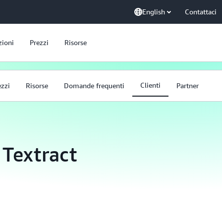
English
Contattaci
zioni
Prezzi
Risorse
Clienti
ezzi
Risorse
Domande frequenti
Partner
 Textract