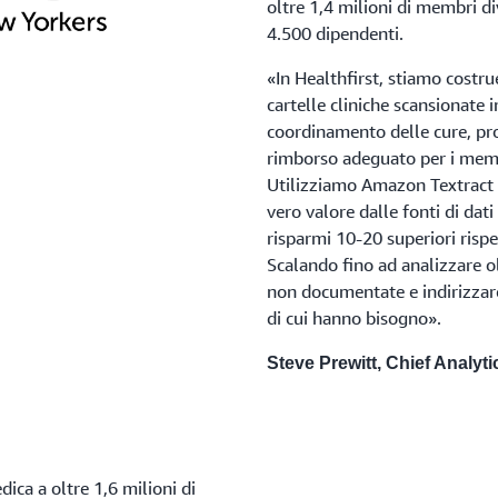
oltre 1,4 milioni di membri div
4.500 dipendenti.
«In Healthfirst, stiamo costru
cartelle cliniche scansionate i
coordinamento delle cure, pro
rimborso adeguato per i memb
Utilizziamo Amazon Textract
vero valore dalle fonti di dati
risparmi 10-20 superiori rispe
Scalando fino ad analizzare o
non documentate e indirizzare
di cui hanno bisogno».
Steve Prewitt, Chief Analytic
ica a oltre 1,6 milioni di