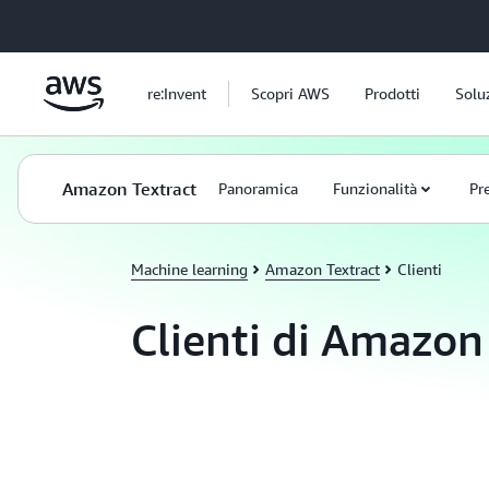
Passa al contenuto principale
re:Invent
Scopri AWS
Prodotti
Solu
Amazon Textract
Panoramica
Funzionalità
Pr
Machine learning
Amazon Textract
Clienti
Clienti di Amazon