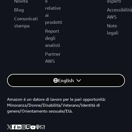
Novità
e
esperti
relative
Blog
Accessibilit
ai
AWS
Comunicati
prodotti
stampa
Note
Report
legali
degli
analisti
Partner
AWS
English
Amazon è un datore di lavoro per le pari opportunità:
Minoranza/Donne/Disabilità/Veterano/Identità di
genere/Orientamento sessuale/Età.