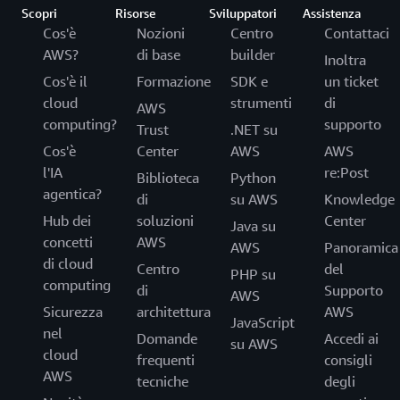
Scopri
Risorse
Sviluppatori
Assistenza
Cos'è
Nozioni
Centro
Contattaci
AWS?
di base
builder
Inoltra
Cos'è il
Formazione
SDK e
un ticket
cloud
strumenti
di
AWS
computing?
supporto
Trust
.NET su
Cos'è
Center
AWS
AWS
l'IA
re:Post
Biblioteca
Python
agentica?
di
su AWS
Knowledge
Hub dei
soluzioni
Center
Java su
concetti
AWS
AWS
Panoramica
di cloud
Centro
del
PHP su
computing
di
Supporto
AWS
Sicurezza
architettura
AWS
JavaScript
nel
Domande
Accedi ai
su AWS
cloud
frequenti
consigli
AWS
tecniche
degli