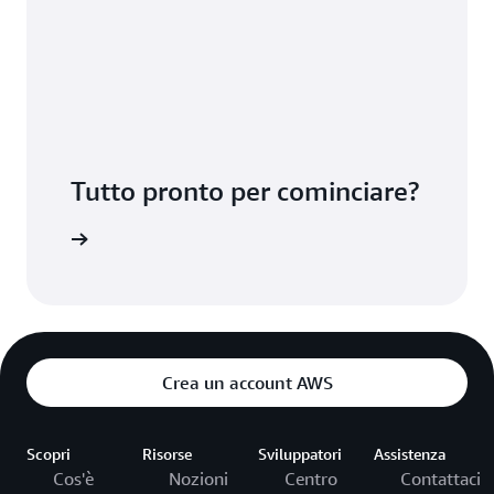
Tutto pronto per cominciare?
e AWS WAF
Crea un account AWS
Scopri
Risorse
Sviluppatori
Assistenza
Cos'è
Nozioni
Centro
Contattaci