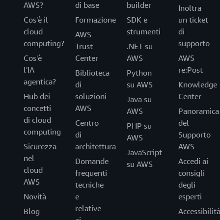
AWS?
di base
builder
Inoltra
Cos'è il
Formazione
SDK e
un ticket
cloud
strumenti
di
AWS
computing?
supporto
Trust
.NET su
Cos'è
Center
AWS
AWS
l'IA
re:Post
Biblioteca
Python
agentica?
di
su AWS
Knowledge
Hub dei
soluzioni
Center
Java su
concetti
AWS
AWS
Panoramica
di cloud
Centro
del
PHP su
computing
di
Supporto
AWS
Sicurezza
architettura
AWS
JavaScript
nel
Domande
Accedi ai
su AWS
cloud
frequenti
consigli
AWS
tecniche
degli
Novità
e
esperti
relative
Blog
Accessibilit