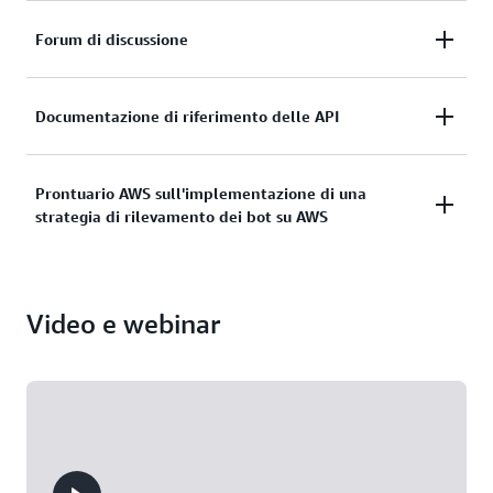
Ulteriori informazioni
Forum di discussione
Ulteriori informazioni
Documentazione di riferimento delle API
Ulteriori informazioni
Prontuario AWS sull'implementazione di una
strategia di rilevamento dei bot su AWS
Ulteriori informazioni
Video e webinar