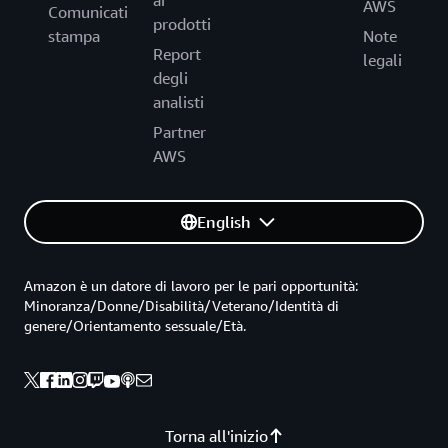
ai
AWS
Comunicati
prodotti
stampa
Note
Report
legali
degli
analisti
Partner
AWS
English
Amazon è un datore di lavoro per le pari opportunità:
Minoranza/Donne/Disabilità/Veterano/Identità di
genere/Orientamento sessuale/Età.
Torna all'inizio