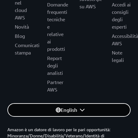
nel
Domande
Accedi ai
su AWS
cloud
frequenti
consigli
AWS
tecniche
degli
Novità
e
esperti
relative
Blog
Accessibilit
ai
AWS
Comunicati
prodotti
stampa
Note
Report
legali
degli
analisti
Partner
AWS
English
Amazon è un datore di lavoro per le pari opportunità:
Minoranza/Donne/Disabilità/Veterano/Identità di