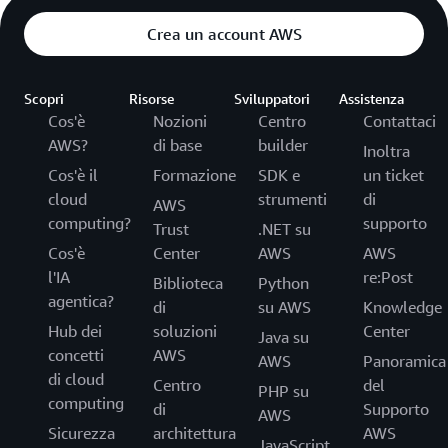
Crea un account AWS
Scopri
Risorse
Sviluppatori
Assistenza
Cos'è
Nozioni
Centro
Contattaci
AWS?
di base
builder
Inoltra
Cos'è il
Formazione
SDK e
un ticket
cloud
strumenti
di
AWS
computing?
supporto
Trust
.NET su
Cos'è
Center
AWS
AWS
l'IA
re:Post
Biblioteca
Python
agentica?
di
su AWS
Knowledge
Hub dei
soluzioni
Center
Java su
concetti
AWS
AWS
Panoramica
di cloud
Centro
del
PHP su
computing
di
Supporto
AWS
Sicurezza
architettura
AWS
JavaScript