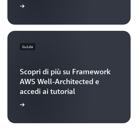
i prezzi
frequenti
Guida
Scopri di più su Framework
AWS Well-Architected e
accedi ai tutorial
pri di più