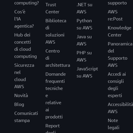
computing?
supporto
Trust
.NET su
Cos'è
Center
AWS
AWS
l'IA
re:Post
Biblioteca
Python
agentica?
di
su AWS
Knowledge
Hub dei
soluzioni
Center
Java su
concetti
AWS
AWS
Panoramica
di cloud
Centro
del
PHP su
computing
di
Supporto
AWS
Sicurezza
architettura
AWS
JavaScript
nel
Domande
Accedi ai
su AWS
cloud
frequenti
consigli
AWS
tecniche
degli
Novità
e
esperti
relative
Blog
Accessibilit
ai
AWS
Comunicati
prodotti
stampa
Note
Report
legali
degli