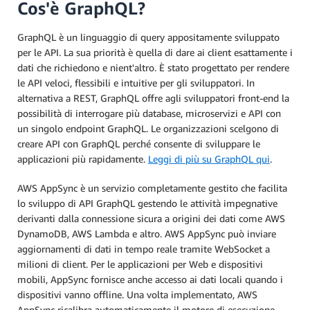
Cos'è GraphQL?
GraphQL è un linguaggio di query appositamente sviluppato
per le API. La sua priorità è quella di dare ai client esattamente i
dati che richiedono e nient'altro. È stato progettato per rendere
le API veloci, flessibili e intuitive per gli sviluppatori. In
alternativa a REST, GraphQL offre agli sviluppatori front-end la
possibilità di interrogare più database, microservizi e API con
un singolo endpoint GraphQL. Le organizzazioni scelgono di
creare API con GraphQL perché consente di sviluppare le
applicazioni più rapidamente.
Leggi di più su GraphQL qui
.
AWS AppSync è un servizio completamente gestito che facilita
lo sviluppo di API GraphQL gestendo le attività impegnative
derivanti dalla connessione sicura a origini dei dati come AWS
DynamoDB, AWS Lambda e altro. AWS AppSync può inviare
aggiornamenti di dati in tempo reale tramite WebSocket a
milioni di client. Per le applicazioni per Web e dispositivi
mobili, AppSync fornisce anche accesso ai dati locali quando i
dispositivi vanno offline. Una volta implementato, AWS
AppSync ricalibra automaticamente il motore di esecuzione