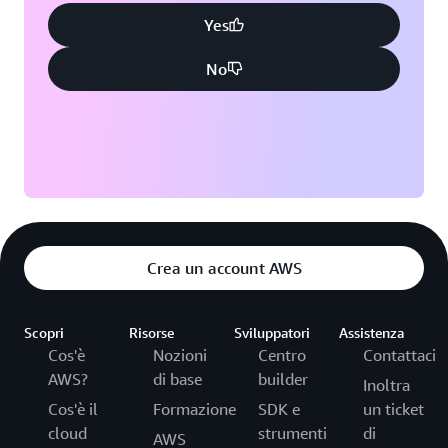
Yes
No
Crea un account AWS
Scopri
Risorse
Sviluppatori
Assistenza
Cos'è
Nozioni
Centro
Contattaci
AWS?
di base
builder
Inoltra
Cos'è il
Formazione
SDK e
un ticket
cloud
strumenti
di
AWS