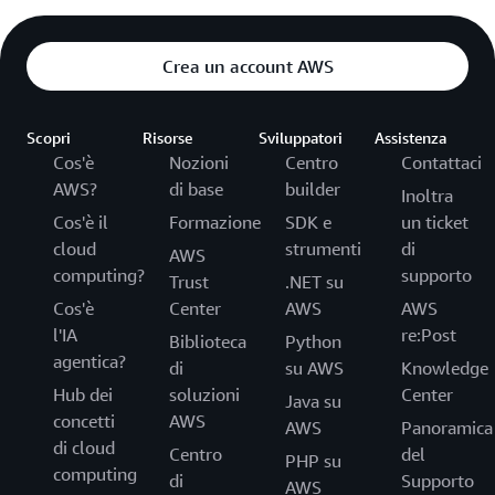
Crea un account AWS
Scopri
Risorse
Sviluppatori
Assistenza
Cos'è
Nozioni
Centro
Contattaci
AWS?
di base
builder
Inoltra
Cos'è il
Formazione
SDK e
un ticket
cloud
strumenti
di
AWS
computing?
supporto
Trust
.NET su
Cos'è
Center
AWS
AWS
l'IA
re:Post
Biblioteca
Python
agentica?
di
su AWS
Knowledge
Hub dei
soluzioni
Center
Java su
concetti
AWS
AWS
Panoramica
di cloud
Centro
del
PHP su
computing
di
Supporto
AWS