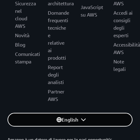
Sicurezza
architettura
AWS
JavaScript
nel
Domande
Accedi ai
su AWS
cloud
frequenti
consigli
AWS
tecniche
degli
Novità
e
esperti
relative
Blog
Accessibilit
ai
AWS
Comunicati
prodotti
stampa
Note
Report
legali
degli
analisti
Partner
AWS
English
Amazon è un datore di lavoro per le pari opportunità: