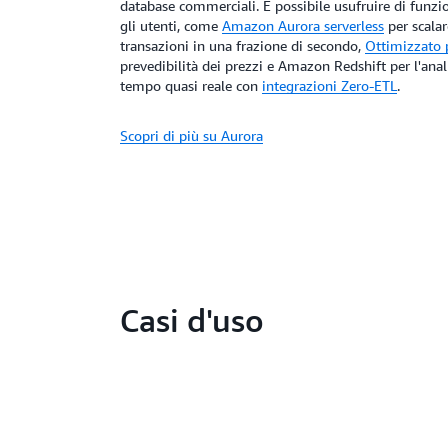
database commerciali. È possibile usufruire di funzi
gli utenti, come
Amazon Aurora serverless
per scalar
transazioni in una frazione di secondo,
Ottimizzato 
prevedibilità dei prezzi e Amazon Redshift per l'anali
tempo quasi reale con
integrazioni Zero-ETL
.
Scopri di più su Aurora
Casi d'uso