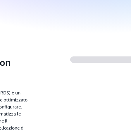
zon
 RDS) è un
re ottimizzato
configurare,
omatizza le
e il
plicazione di