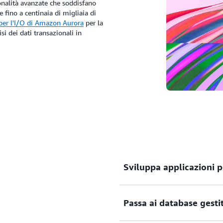
onalità avanzate che soddisfano
e fino a centinaia di migliaia di
per l'I/O di Amazon Aurora
per la
si dei dati transazionali in
Sviluppa applicazioni pe
Supporta le applicazioni 
Passa ai database gestit
throughput e scalabilità 