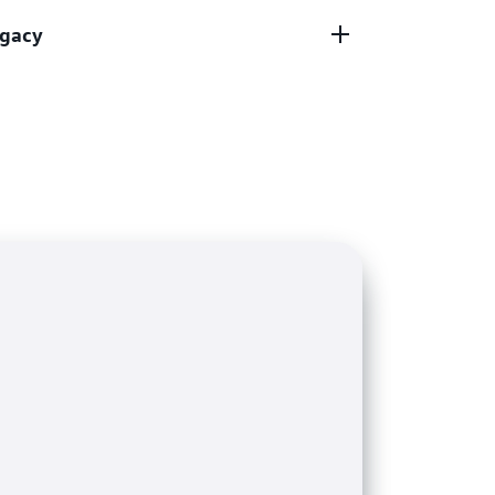
 a vari modelli di utilizzo delle
e applicazioni con Amazon RDS anziché
egacy
estione dei database, che può essere lunga,
unitivi database commerciali migrando ad
ad Aurora, si ottiene la scalabilità, le
bilità dei database commerciali a 1/10 del