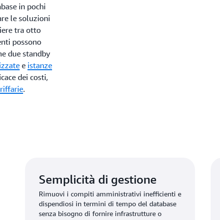
abase in pochi
are le soluzioni
iere tra otto
enti possono
ome due standby
izzate
e
istanze
cace dei costi,
riffarie
.
Semplicità di gestione
Rimuovi i compiti amministrativi inefficienti e
dispendiosi in termini di tempo del database
senza bisogno di fornire infrastrutture o