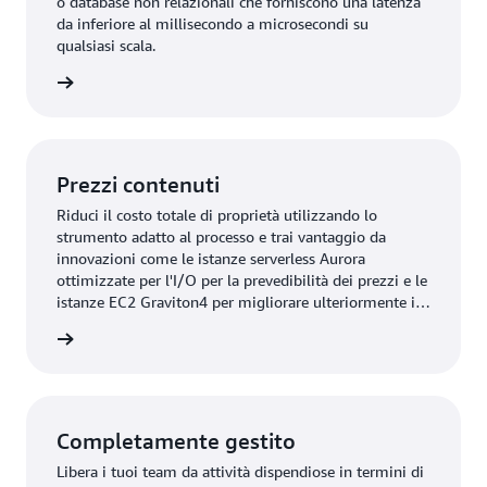
o database non relazionali che forniscono una latenza
da inferiore al millisecondo a microsecondi su
qualsiasi scala.
rmazioni
Prezzi contenuti
Riduci il costo totale di proprietà utilizzando lo
strumento adatto al processo e trai vantaggio da
innovazioni come le istanze serverless Aurora
ottimizzate per l'I/O per la prevedibilità dei prezzi e le
istanze EC2 Graviton4 per migliorare ulteriormente il
rapporto prezzo/prestazioni.
rmazioni
Completamente gestito
Libera i tuoi team da attività dispendiose in termini di