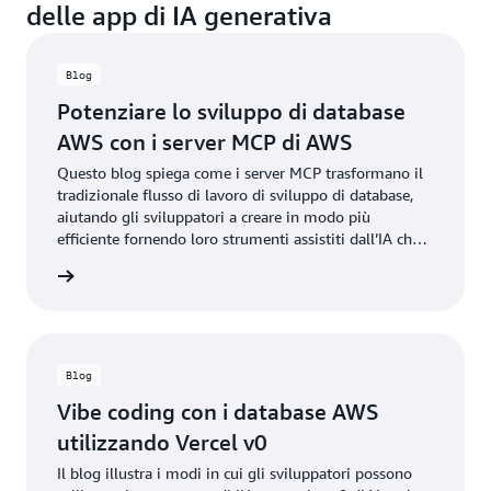
delle app di IA generativa
Blog
Potenziare lo sviluppo di database
AWS con i server MCP di AWS
Questo blog spiega come i server MCP trasformano il
tradizionale flusso di lavoro di sviluppo di database,
aiutando gli sviluppatori a creare in modo più
efficiente fornendo loro strumenti assistiti dall’IA che
comprendono il contesto, suggeriscono miglioramenti
 il blog
e aiutano a ragionare sulle configurazioni di sistema.
Blog
Vibe coding con i database AWS
utilizzando Vercel v0
Il blog illustra i modi in cui gli sviluppatori possono