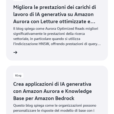
Migliora le prestazioni dei carichi di
lavoro di IA generativa su Amazon
Aurora con Letture ottimizzate e
pgvector
Il blog spiega come Aurora Optimized Reads migliori
significativamente le prestazioni della ricerca
vettoriale, in particolare quando si utilizza
l’indicizzazione HNSW, offrendo prestazioni di query
fino a 20 volte migliori rispetto all’indicizzazione
 il blog
IVFFlat.
Blog
Crea applicazioni di IA generativa
con Amazon Aurora e Knowledge
Base per Amazon Bedrock
Questo blog spiega come le organizzazioni possono
personalizzare le risposte del modello di base con i