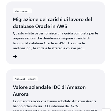
Whitepaper
Migrazione dei carichi di lavoro del
database Oracle in AWS
Questo white paper fornisce una guida completa per le
organizzazioni che desiderano migrare i carichi di
lavoro del database Oracle su AWS. Descrive le
motivazioni, le sfide e le strategie chiave per
migrazioni Oracle di successo, tra cui l’ottimizzazione
Scarica
delle licenze, le opportunità di modernizzazione, e gli
strumenti e i servizi di migrazione disponibili.
Analyst Report
Valore aziendale IDC di Amazon
Aurora
Le organizzazioni che hanno adottato Amazon Aurora
hanno ottenuto un TCO inferiore del 42%,
l’ammortamento dell’investimento in 6 mesi e un ROI