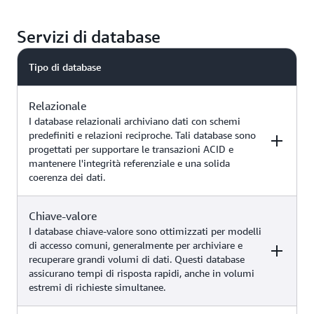
Servizi di database
Tipo di database
Relazionale
I database relazionali archiviano dati con schemi
predefiniti e relazioni reciproche. Tali database sono
progettati per supportare le transazioni ACID e
mantenere l'integrità referenziale e una solida
coerenza dei dati.
Chiave-valore
Esempi
Servizio AWS
I database chiave-valore sono ottimizzati per modelli
di accesso comuni, generalmente per archiviare e
recuperare grandi volumi di dati. Questi database
Applicazioni tradizionali,
assicurano tempi di risposta rapidi, anche in volumi
pianificazione delle risorse
estremi di richieste simultanee.
d'impresa (ERP), gestione delle
relazioni con i clienti (CRM), e-
Amazon Aurora