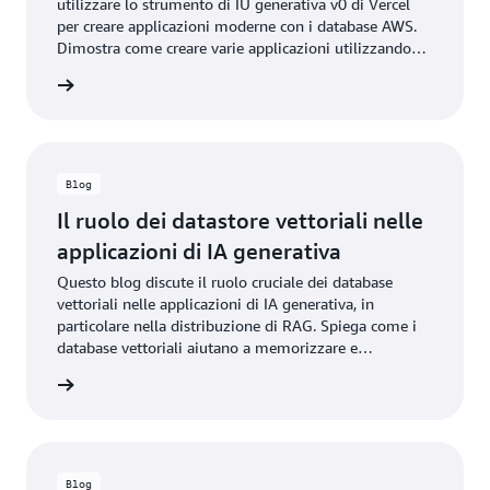
utilizzare lo strumento di IU generativa v0 di Vercel
per creare applicazioni moderne con i database AWS.
Dimostra come creare varie applicazioni utilizzando
diversi database tra cui Aurora, DynamoDB,
 il blog
ElastiCache e Neptune, enfatizzando al contempo la
connettività sicura tramite OpenID Connect (OIDC).
Blog
Il ruolo dei datastore vettoriali nelle
applicazioni di IA generativa
Questo blog discute il ruolo cruciale dei database
vettoriali nelle applicazioni di IA generativa, in
particolare nella distribuzione di RAG. Spiega come i
database vettoriali aiutano a memorizzare e
interrogare gli embedding di dati specifici del dominio
 il blog
per migliorare l’accuratezza e la pertinenza delle
risposte IA.
Blog