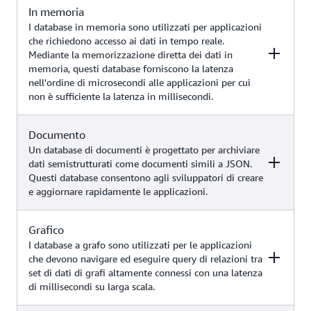
commerce, casi d'uso di IA
In memoria
Esempi
Amazon RDS
Servizio AWS
generativa (come chatbot con
I database in memoria sono utilizzati per applicazioni
generazione aumentata da
che richiedono accesso ai dati in tempo reale.
recupero RAG, ricerca per
Mediante la memorizzazione diretta dei dati in
Applicazioni web ad alto traffico,
similarità, sistemi di
memoria, questi database forniscono la latenza
sistemi di e-commerce,
raccomandazione e altro ancora).
nell'ordine di microsecondi alle applicazioni per cui
applicazioni di gioco, casi d'uso
non è sufficiente la latenza in millisecondi.
dell'IA generativa (come la ricerca
Amazon
di similarità utilizzando
DynamoDB
l'integrazione Zero-ETL
Documento
Esempi
Servizio AWS
DynamoDB con il servizio
Un database di documenti è progettato per archiviare
OpenSearch di Amazon)
dati semistrutturati come documenti simili a JSON.
Questi database consentono agli sviluppatori di creare
Caching, gestione delle sessioni,
e aggiornare rapidamente le applicazioni.
classifiche di gioco, applicazioni
geospaziali, casi d'uso dell'IA
Amazon
generativa (come chatbot con
ElastiCache
Grafico
Esempi
Servizio AWS
Retrieval Augmented Generation,
Amazon
I database a grafo sono utilizzati per le applicazioni
caching semantico, sistemi di
MemoryDB
che devono navigare ed eseguire query di relazioni tra
raccomandazione, rilevamento
set di dati di grafi altamente connessi con una latenza
Gestione dei contenuti, cataloghi,
delle frodi e altro)
di millisecondi su larga scala.
profili utente, casi d'uso dell'IA
Amazon
generativa (come chatbot con
DocumentDB