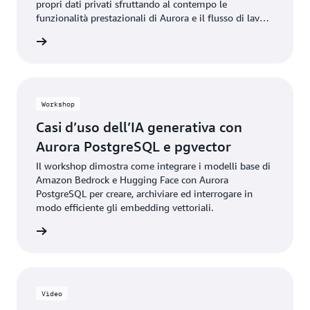
propri dati privati sfruttando al contempo le
funzionalità prestazionali di Aurora e il flusso di lavoro
RAG completamente gestito di Amazon Bedrock.
 il blog
Workshop
Casi d’uso dell’IA generativa con
Aurora PostgreSQL e pgvector
Il workshop dimostra come integrare i modelli base di
Amazon Bedrock e Hugging Face con Aurora
PostgreSQL per creare, archiviare ed interrogare in
modo efficiente gli embedding vettoriali.
rmazioni
Video