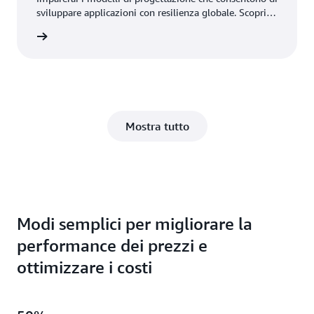
sviluppare applicazioni con resilienza globale. Scopri
come stabilire le funzionalità di alta disponibilità e
Scarica
disaster recovery in una singola regione e in più
regioni utilizzando le funzionalità di Aurora, inclusi
l’implementazione multi-AZ e il database globale
Aurora.
Mostra tutto
Modi semplici per migliorare la
performance dei prezzi e
ottimizzare i costi