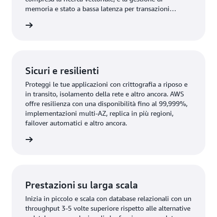
memoria e stato a bassa latenza per transazioni
scalabili e ad alta simultaneità.
rmazioni
Sicuri e resilienti
Proteggi le tue applicazioni con crittografia a riposo e
in transito, isolamento della rete e altro ancora. AWS
offre resilienza con una disponibilità fino al 99,999%,
implementazioni multi-AZ, replica in più regioni,
failover automatici e altro ancora.
rmazioni
Prestazioni su larga scala
Inizia in piccolo e scala con database relazionali con un
throughput 3-5 volte superiore rispetto alle alternative