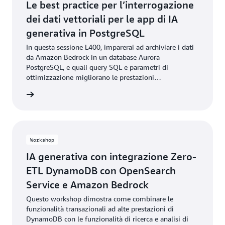
Le best practice per l’interrogazione
dei dati vettoriali per le app di IA
generativa in PostgreSQL
In questa sessione L400, imparerai ad archiviare i dati
da Amazon Bedrock in un database Aurora
PostgreSQL, e quali query SQL e parametri di
ottimizzazione migliorano le prestazioni
dell’applicazione quando si lavora con dati IA/ML, dati
il video
vettoriali, algoritmi di ricerca nearest neighbor esatti e
approssimativi, e indicizzazione ottimizzata per
vettori.
Workshop
IA generativa con integrazione Zero-
ETL DynamoDB con OpenSearch
Service e Amazon Bedrock
Questo workshop dimostra come combinare le
funzionalità transazionali ad alte prestazioni di
DynamoDB con le funzionalità di ricerca e analisi di