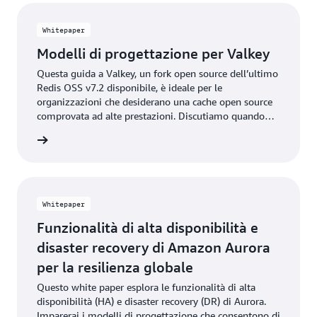
Whitepaper
Modelli di progettazione per Valkey
Questa guida a Valkey, un fork open source dell’ultimo
Redis OSS v7.2 disponibile, è ideale per le
organizzazioni che desiderano una cache open source
comprovata ad alte prestazioni. Discutiamo quando
utilizzare il caching e approfondiamo i principali
rmazioni
modelli di modellazione dei dati, l’ottimizzazione
delle risorse e i tipi e modelli di dati avanzati.
Whitepaper
Funzionalità di alta disponibilità e
disaster recovery di Amazon Aurora
per la resilienza globale
Questo white paper esplora le funzionalità di alta
disponibilità (HA) e disaster recovery (DR) di Aurora.
Imparerai i modelli di progettazione che consentono di