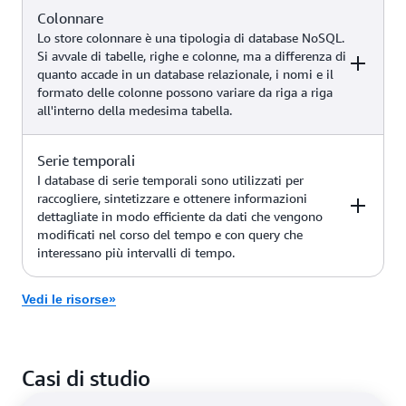
Retrieval Augmented Generation,
(compatibile con
Colonnare
Esempi
Servizio AWS
ricerca per similarità, sistemi di
MongoDB)
Lo store colonnare è una tipologia di database NoSQL.
raccomandazione e altro)
Si avvale di tabelle, righe e colonne, ma a differenza di
quanto accade in un database relazionale, i nomi e il
Rilevamento delle frodi, social
formato delle colonne possono variare da riga a riga
network, motori di
all'interno della medesima tabella.
raccomandazione, casi d'uso
dell'IA generativa (come
Amazon Neptune
GraphRag, rilevamento avanzato
Serie temporali
Esempi
Servizio AWS
delle frodi, scoperta di nuove
I database di serie temporali sono utilizzati per
risposte e altro)
raccogliere, sintetizzare e ottenere informazioni
dettagliate in modo efficiente da dati che vengono
Applicazioni industriali su vasta
modificati nel corso del tempo e con query che
scala per la manutenzione delle
Amazon
interessano più intervalli di tempo.
apparecchiature, la gestione dei
Keyspaces (per
parchi e l’ottimizzazione dei
Apache Cassandra)
percorsi
Vedi le risorse»
Esempi
Servizio AWS
Applicazioni Internet of Things
Amazon
Casi di studio
(IoT), DevOps, telemetria
Timestream
industriale