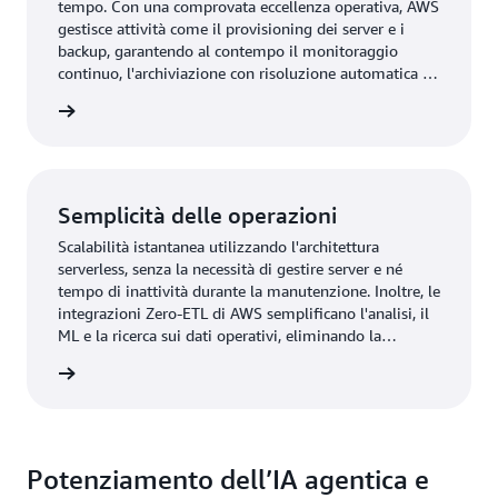
tempo. Con una comprovata eccellenza operativa, AWS
gestisce attività come il provisioning dei server e i
backup, garantendo al contempo il monitoraggio
continuo, l'archiviazione con risoluzione automatica e
il dimensionamento automatico.
rmazioni
Semplicità delle operazioni
Scalabilità istantanea utilizzando l'architettura
serverless, senza la necessità di gestire server e né
tempo di inattività durante la manutenzione. Inoltre, le
integrazioni Zero-ETL di AWS semplificano l'analisi, il
ML e la ricerca sui dati operativi, eliminando la
necessità di creare o gestire pipeline di dati.
rmazioni
Potenziamento dell’IA agentica e