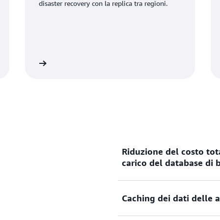
disaster recovery con la replica tra regioni.
informazioni
Ulteriori informazio
Riduzione del costo tot
carico del database di
Caching dei dati delle 
Memorizza nella cache i 
ridurre il carico operativ