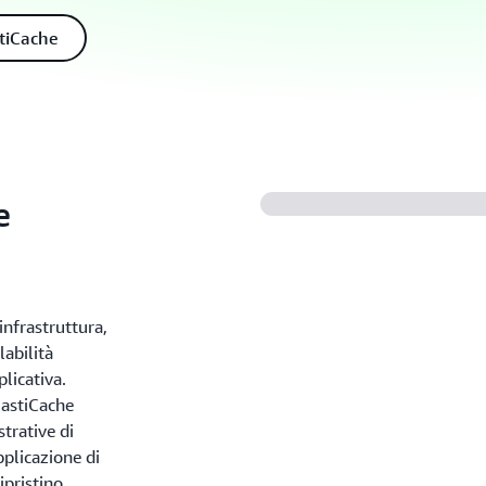
stiCache
e
infrastruttura,
labilità
plicativa.
lastiCache
strative di
pplicazione di
ipristino.