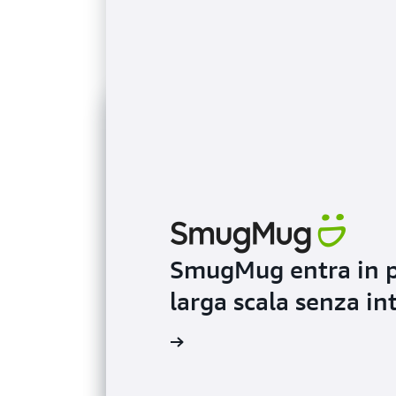
SmugMug entra in p
larga scala senza i
 post del blog di AWS News