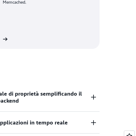
Memcached.
ni
ale di proprietà semplificando il
 backend
applicazioni in tempo reale
dati e scarica gli I/O del database per
o, diminuire i costi e migliorare le