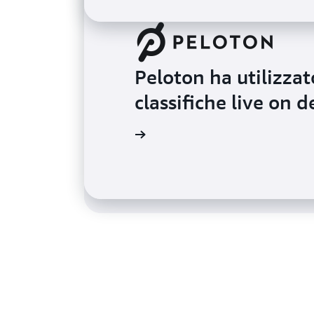
Peloton ha utilizza
Tinder usa ElastiCac
classifiche live on
miliardi di incontri
Leggi il caso di studio
st sul blog di AWS Database