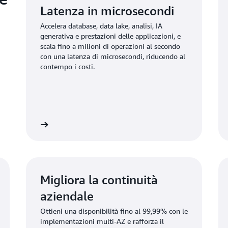
Latenza in microsecondi
Accelera database, data lake, analisi, IA
generativa e prestazioni delle applicazioni, e
scala fino a milioni di operazioni al secondo
con una latenza di microsecondi, riducendo al
contempo i costi.
informazioni
Ulteriori informazio
Migliora la continuità
aziendale
Ottieni una disponibilità fino al 99,99% con le
implementazioni multi-AZ e rafforza il