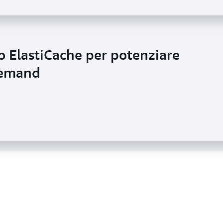
to ElastiCache per potenziare
he per rendere possibili oltre 30
 demand