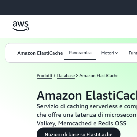
Passa al contenuto principale
Amazon ElastiCache
Panoramica
Motori
Funz
Prodotti
Database
Amazon ElastiCache
Amazon ElastiCac
Servizio di caching serverless e co
che offre una latenza di microsecon
Valkey, Memcached e Redis OSS
Nozioni di base su ElastiCache