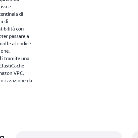
tiva e
centinaia di
a di
tibilità con
ter passare a
nulle al codice
ione,
li tramite una
ElastiCache
(Amazon VPC,
torizzazione da
he