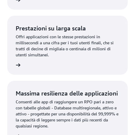
rmazioni
Prestazioni su larga scala
Offri applicazioni con le stesse prestazioni in
millisecondi a una cifra per i tuoi utenti finali, che si
tratti di decine di migliaia o centinaia di milioni di
utenti simultanei.
rmazioni
Massima resilienza delle applicazioni
Consenti alle app di raggiungere un RPO pari a zero
con tabelle globali - Database multiregionale, attivo e
attivo - progettate per una disponibilità del 99,999% e
la capacità di leggere sempre i dati più recenti da
qualsiasi regione.