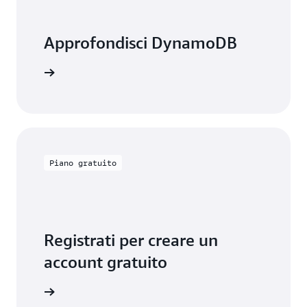
Approfondisci DynamoDB
ntazione
Piano gratuito
Registrati per creare un
account gratuito
lo gratis