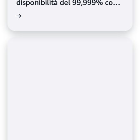
disponibilità del 99,999% con
Amazon DynamoDB
i studio