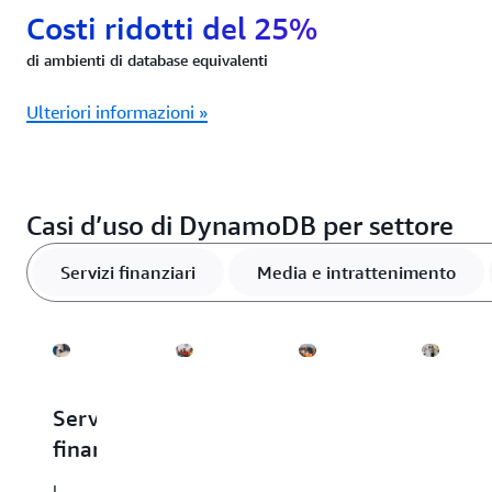
Costi ridotti del 25%
di ambienti di database equivalenti
Ulteriori informazioni »
Casi d’uso di DynamoDB per settore
Servizi finanziari
Media e intrattenimento
Servizi
Media
Pubblicità
Vendit
finanziari
e
e
al
intrattenimento
marketing
dettag
I