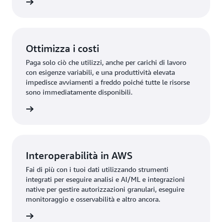
rmazioni
Ottimizza i costi
Paga solo ciò che utilizzi, anche per carichi di lavoro
con esigenze variabili, e una produttività elevata
impedisce avviamenti a freddo poiché tutte le risorse
sono immediatamente disponibili.
rmazioni
Interoperabilità in AWS
Fai di più con i tuoi dati utilizzando strumenti
integrati per eseguire analisi e AI/ML e integrazioni
native per gestire autorizzazioni granulari, eseguire
monitoraggio e osservabilità e altro ancora.
rmazioni